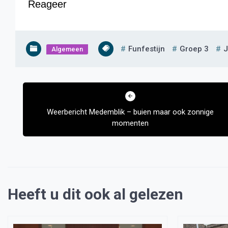
Reageer
Funfestijn
Groep 3
J
Algemeen
Bericht
navigatie
Weerbericht Medemblik – buien maar ook zonnige
momenten
Heeft u dit ook al gelezen