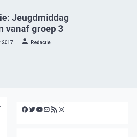
tie: Jeugdmiddag
n vanaf groep 3
r 2017
Redactie
Facebook
Twitter
YouTube
E-mail
RSS feed
Instagram
.