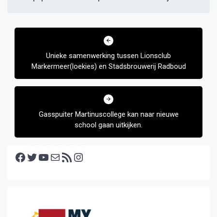
Bericht
navigatie
Unieke samenwerking tussen Lionsclub
Markermeer(loekies) en Stadsbrouwerij Radboud
Gasspuiter Martinuscollege kan naar nieuwe
school gaan uitkijken.
Facebook
Twitter
YouTube
E-mail
RSS feed
Instagram