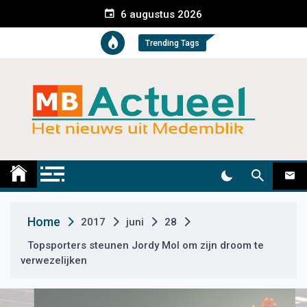
S
6 augustus 2026
k
i
Trending Tags
p
t
o
c
o
n
t
Medemblik Actueel
Wij zijn altijd actueel
e
n
t
Home
2017
juni
28
Topsporters steunen Jordy Mol om zijn droom te
verwezelijken