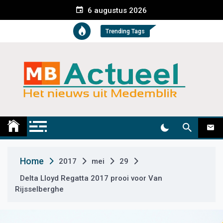
S
6 augustus 2026
k
i
Trending Tags
p
t
o
c
o
n
t
Medemblik Actueel
Wij zijn altijd actueel
e
n
t
Home
2017
mei
29
Delta Lloyd Regatta 2017 prooi voor Van
Rijsselberghe