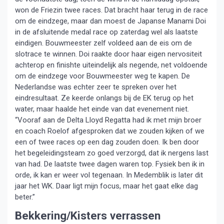
won de Friezin twee races. Dat bracht haar terug in de race
om de eindzege, maar dan moest de Japanse Manami Doi
in de afsluitende medal race op zaterdag wel als laatste
eindigen. Bouwmeester zelf voldeed aan de eis om de
slotrace te winnen. Doi raakte door haar eigen nervositeit
achterop en finishte uiteindelijk als negende, net voldoende
om de eindzege voor Bouwmeester weg te kapen. De
Nederlandse was echter zeer te spreken over het
eindresultaat. Ze keerde onlangs bij de EK terug op het
water, maar haalde het einde van dat evenement niet.
“Vooraf aan de Delta Lloyd Regatta had ik met mijn broer
en coach Roelof afgesproken dat we zouden kijken of we
een of twee races op een dag zouden doen. Ik ben door
het begeleidingsteam zo goed verzorgd, dat ik nergens last
van had. De laatste twee dagen waren top. Fysiek ben ik in
orde, ik kan er weer vol tegenaan. In Medemblik is later dit
jaar het WK. Daar ligt mijn focus, maar het gaat elke dag
beter.”
Bekkering/Kisters verrassen