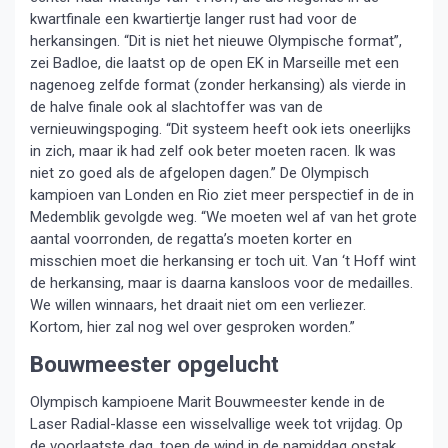
kwartfinale een kwartiertje langer rust had voor de
herkansingen. “Dit is niet het nieuwe Olympische format”,
zei Badloe, die laatst op de open EK in Marseille met een
nagenoeg zelfde format (zonder herkansing) als vierde in
de halve finale ook al slachtoffer was van de
vernieuwingspoging. “Dit systeem heeft ook iets oneerlijks
in zich, maar ik had zelf ook beter moeten racen. Ik was
niet zo goed als de afgelopen dagen.” De Olympisch
kampioen van Londen en Rio ziet meer perspectief in de in
Medemblik gevolgde weg. “We moeten wel af van het grote
aantal voorronden, de regatta’s moeten korter en
misschien moet die herkansing er toch uit. Van ‘t Hoff wint
de herkansing, maar is daarna kansloos voor de medailles.
We willen winnaars, het draait niet om een verliezer.
Kortom, hier zal nog wel over gesproken worden.”
Bouwmeester opgelucht
Olympisch kampioene Marit Bouwmeester kende in de
Laser Radial-klasse een wisselvallige week tot vrijdag. Op
de voorlaatste dag, toen de wind in de namiddag opstak,