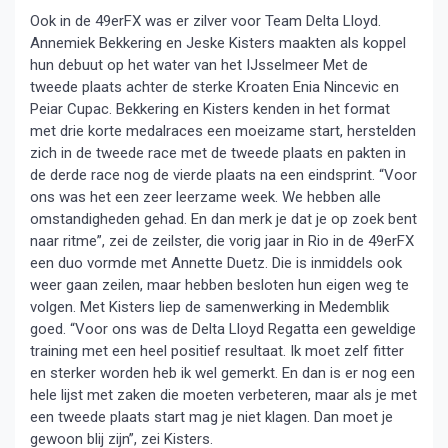
Ook in de 49erFX was er zilver voor Team Delta Lloyd.
Annemiek Bekkering en Jeske Kisters maakten als koppel
hun debuut op het water van het IJsselmeer Met de
tweede plaats achter de sterke Kroaten Enia Nincevic en
Peiar Cupac. Bekkering en Kisters kenden in het format
met drie korte medalraces een moeizame start, herstelden
zich in de tweede race met de tweede plaats en pakten in
de derde race nog de vierde plaats na een eindsprint. “Voor
ons was het een zeer leerzame week. We hebben alle
omstandigheden gehad. En dan merk je dat je op zoek bent
naar ritme”, zei de zeilster, die vorig jaar in Rio in de 49erFX
een duo vormde met Annette Duetz. Die is inmiddels ook
weer gaan zeilen, maar hebben besloten hun eigen weg te
volgen. Met Kisters liep de samenwerking in Medemblik
goed. “Voor ons was de Delta Lloyd Regatta een geweldige
training met een heel positief resultaat. Ik moet zelf fitter
en sterker worden heb ik wel gemerkt. En dan is er nog een
hele lijst met zaken die moeten verbeteren, maar als je met
een tweede plaats start mag je niet klagen. Dan moet je
gewoon blij zijn”, zei Kisters.