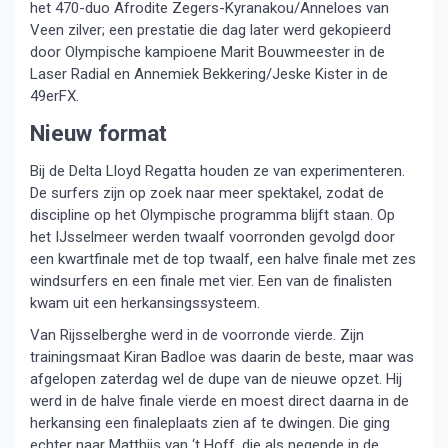
het 470-duo Afrodite Zegers-Kyranakou/Anneloes van
Veen zilver; een prestatie die dag later werd gekopieerd
door Olympische kampioene Marit Bouwmeester in de
Laser Radial en Annemiek Bekkering/Jeske Kister in de
49erFX.
Nieuw format
Bij de Delta Lloyd Regatta houden ze van experimenteren.
De surfers zijn op zoek naar meer spektakel, zodat de
discipline op het Olympische programma blijft staan. Op
het IJsselmeer werden twaalf voorronden gevolgd door
een kwartfinale met de top twaalf, een halve finale met zes
windsurfers en een finale met vier. Een van de finalisten
kwam uit een herkansingssysteem.
Van Rijsselberghe werd in de voorronde vierde. Zijn
trainingsmaat Kiran Badloe was daarin de beste, maar was
afgelopen zaterdag wel de dupe van de nieuwe opzet. Hij
werd in de halve finale vierde en moest direct daarna in de
herkansing een finaleplaats zien af te dwingen. Die ging
echter naar Matthijs van ‘t Hoff, die als negende in de