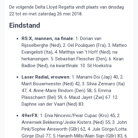
De volgende Delta Lloyd Regatta vindt plaats van dinsdag
22 tot en met zaterdag 26 mei 2018.
Eindstand
RS:X, mannen, na finale:
1. Dorian van
Rijsselberghe (Ned), 2. Oël Pouliquen (Fra), 3. Matteo
Evangelisti (Ita), 4. Matthijs van ‘t Hoff (Ned); na
herkansingen: 5. Sebastian Fleischer (Den), 6. Kiran
Badloe (Ned); na kwartfinale: 10. Sil Hoekstra.
Laser Radial, vrouwen:
1. Manami Doi (Jap) 40, 2.
Marit Bouwmeester (Ned) 42, 3. Silvia Zennaro (Ita)
47, 4. Anne-Marie Rindom (Den) 58, 5. Emma
Plasschaert (Bel) 59, 6. Maud Jayet (Zwi) 67. 12.
Daphne van der Vaart (Ned) 83.
49erFX:
1. Enia Nincevic/Peiar Cupac (Kro) 45, 2.
Annemiek Bekkering/Jeske Kisters (Ned) 55, 3. John
Pink/Sophie Ainsworth (GBr) 62, 4. Jule Görge/Lotta
Görge (Dui) 77, 5. Hananh Mills/Alain Sign (GBr) 83, 6.