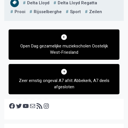
Delta Lloyd
Delta Lloyd Regatta
Prooi
Rijsselberghe
Sport
Zeilen
Bericht
navigatie
Open Dag gezamelijke muziekscholen Oostelijk
West-Friesland
Zeer ernstig ongeval A7 afrit Abbekerk, A7 deels
afgesloten
Facebook
Twitter
YouTube
E-mail
RSS feed
Instagram