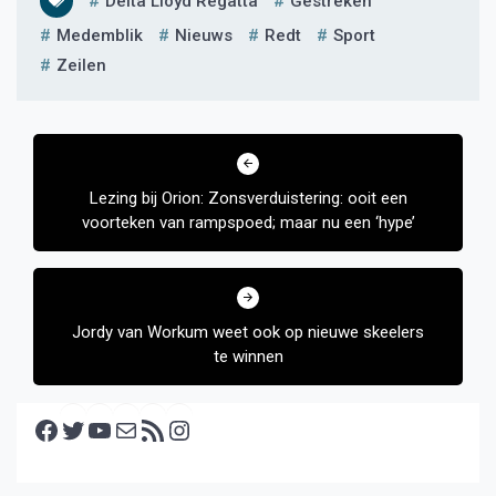
Delta Lloyd Regatta
Gestreken
Medemblik
Nieuws
Redt
Sport
Zeilen
Bericht
navigatie
Lezing bij Orion: Zonsverduistering: ooit een
voorteken van rampspoed; maar nu een ‘hype’
Jordy van Workum weet ook op nieuwe skeelers
te winnen
Facebook
Twitter
YouTube
E-mail
RSS feed
Instagram