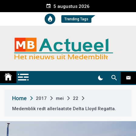
S
5 augustus 2026
k
i
Trending Tags
p
t
o
c
o
n
t
Medemblik Actueel
Wij zijn altijd actueel
e
n
t
Home
2017
mei
22
Medemblik redt allerlaatste Delta Lloyd Regatta.