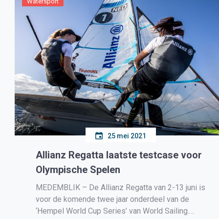
Watersport
25 mei 2021
Allianz Regatta laatste testcase voor
Olympische Spelen
MEDEMBLIK – De Allianz Regatta van 2-13 juni is
voor de komende twee jaar onderdeel van de
‘Hempel World Cup Series’ van World Sailing.