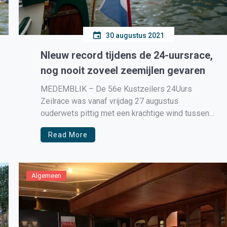
30 augustus 2021
NIeuw record tijdens de 24-uursrace,
nog nooit zoveel zeemijlen gevaren
MEDEMBLIK – De 56e Kustzeilers 24Uurs
Zeilrace was vanaf vrijdag 27 augustus
ouderwets pittig met een krachtige wind tussen
de 18 en 25 knopen uit het noorden. Deze wind
Read More
bleef gedurende de nacht aanhouden, waardoor
de zeilers geen moment rust konden pakken.
Zeker voor onervaren bemanningen was de 56e
editie […]
Algemeen