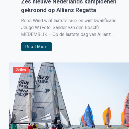
Zes nieuwe Nederlands kampioenen
gekroond op Allianz Regatta
Roos Wind wint laatste race en wint kwalificatie
Jeugd W (Foto: Sander van den Bosch)
MEDEMBLIK – Op de laatste dag van Allianz
Regatta worden de deelnemers pas rond 14.00
Read More
uur het water opgestuurd door wedstrijdleiders
Remco de Goederen en Rob Hoogstra. Pas vlak
voor de deadline van 16.00 uur, […]
Zeilen