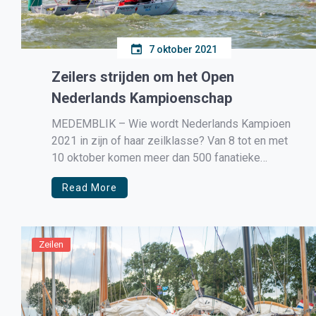
7 oktober 2021
Zeilers strijden om het Open
Nederlands Kampioenschap
MEDEMBLIK – Wie wordt Nederlands Kampioen
2021 in zijn of haar zeilklasse? Van 8 tot en met
10 oktober komen meer dan 500 fanatieke
zeilers bij elkaar in Medemblik om te beslissen
Read More
wie de felbegeerde kampioenswimpel mee naar
huis mag nemen. Menig wedstrijdzeiler heeft
ernaar uitgekeken en dit weekend barst […]
Zeilen