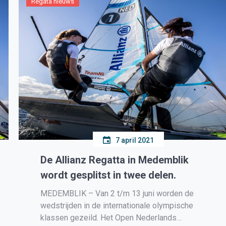
Regata nieuws
7 april 2021
De Allianz Regatta in Medemblik
wordt gesplitst in twee delen.
MEDEMBLIK – Van 2 t/m 13 juni worden de
wedstrijden in de internationale olympische
klassen gezeild. Het Open Nederlands