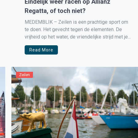
Eindelijk weer racen op Allianz
Regatta, of toch niet?
MEDEMBLIK – Zeilen is een prachtige sport om
te doen. Het gevecht tegen de elementen. De
vrijheid op het water, de vriendelijke strijd met je
tegenstanders. Maanden heb je alleen maar
Read More
kunnen trainen voor dit Open Nederlands
Kampioenschap en vandaag op acht oktober is
het eindelijk zover. Honderden gedreven zeilers
[…]
Zeilen