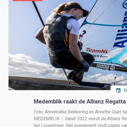
1
Medemblik raakt de Allianz Regatta 
Foto: Annemieke Bekkering en Annette-Duet tij
MEDEMBLIK – Vanaf 2022 wordt de Allianz Regat
het IJsselmeer. Het evenement vindt plaats van