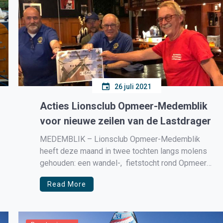
26 juli 2021
Acties Lionsclub Opmeer-Medemblik
voor nieuwe zeilen van de Lastdrager
MEDEMBLIK – Lionsclub Opmeer-Medemblik
heeft deze maand in twee tochten langs molens
gehouden: een wandel-, fietstocht rond Opmeer
en een auto molenrally langs klassieke molens in
Read More
Noord-Holland-Noord. Na afloop van de autorally
werd in partycentrum Stam een cheque van €
1.850,00 uitgereikt aan molenaar Kees Mens voor
nieuwe zeilen op […]