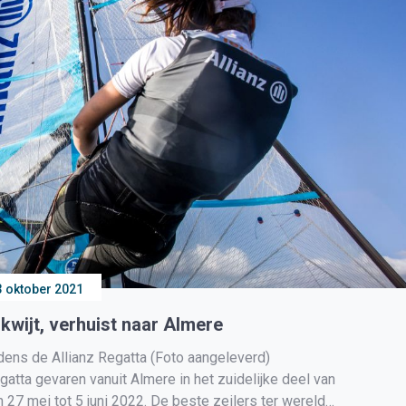
3 oktober 2021
kwijt, verhuist naar Almere
dens de Allianz Regatta (Foto aangeleverd)
ta gevaren vanuit Almere in het zuidelijke deel van
 27 mei tot 5 juni 2022. De beste zeilers ter wereld