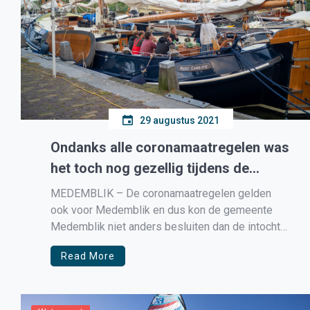
29 augustus 2021
Ondanks alle coronamaatregelen was
het toch nog gezellig tijdens de
intocht van de 24-uurs race
MEDEMBLIK – De coronamaatregelen gelden
ook voor Medemblik en dus kon de gemeente
Medemblik niet anders besluiten dan de intocht
onder strenge voorwaarden door te laten gaan.
Read More
Geen live muziek, geen feesten op de kade van
de Ooster- Midden-, en Westerhaven, niets van
dat. Maar wel weer vele zeilers die […]