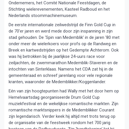
Ondernemers, het Comité Nationale Feestdagen, de
Stichting wielerevenementen, Kasteel Radboud en het
Nederlands stoommachinemuseum.
De eerste internationale zeilwedstrijd de Finn Gold Cup in
de 70’er jaren en werd mede door zijn inspanning in zijn
stad gehouden. De ‘Spin van Medemblik’ in de jaren ’80 met
onder meer de wielerkoers voor profs op de Randweg en
Breek en kartwedstrijden op het Gedempte Achterom. Ook
was hij betrokken bij de jaarlijkse 24-uurs race voor
zeiljachten, de zwemmarathon Medemblik-Staveren en de
intochten van Sinterklaas. Namens het CDA zat hij in de
gemeenteraad en schreef jarenlang voor vele regionale
kranten, waaronder de Medemblikker/Koggenlander.
Eén van zijn hoogtepunten had Wally met het door hem op
Hemelvaartsdag georganiseerde Drum Gold Cup
muziekfestival en de wekelijkse romantische markten. Zijn
romantische marktsnippers in de Medemblikker Courant
zijn legendarisch. Verder keek hij altijd met trots terug op
de organisatie van de feestweek rondom het 700 jarig