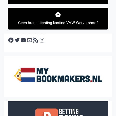
Geen brandstichting kantine VVW Wervershoof
Facebook
Twitter
YouTube
E-mail
RSS feed
Instagram