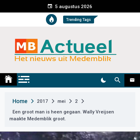
S
5 augustus 2026
k
i
Trending Tags
p
t
o
c
o
n
t
Medemblik Actueel
Wij zijn altijd actueel
e
n
t
Home
2017
mei
2
Een groot man is heen gegaan. Wally Vreijsen
maakte Medemblik groot.