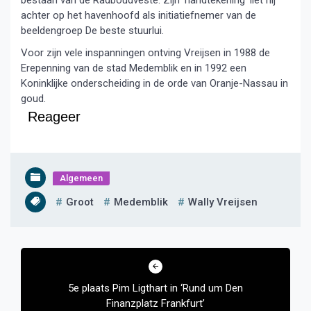
bestaan van de Radboudveste. Zijn ‘handtekening’ liet hij
achter op het havenhoofd als initiatiefnemer van de
beeldengroep De beste stuurlui.
Voor zijn vele inspanningen ontving Vreijsen in 1988 de
Erepenning van de stad Medemblik en in 1992 een
Koninklijke onderscheiding in de orde van Oranje-Nassau in
goud.
Reageer
Algemeen
Groot
Medemblik
Wally Vreijsen
Bericht
navigatie
5e plaats Pim Ligthart in ‘Rund um Den
Finanzplatz Frankfurt’