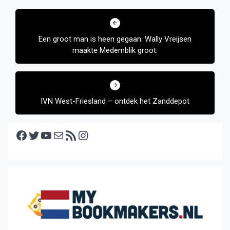
Bericht
navigatie
Een groot man is heen gegaan. Wally Vreijsen
maakte Medemblik groot.
IVN West-Friesland – ontdek het Zanddepot
Facebook
Twitter
YouTube
E-mail
RSS feed
Instagram