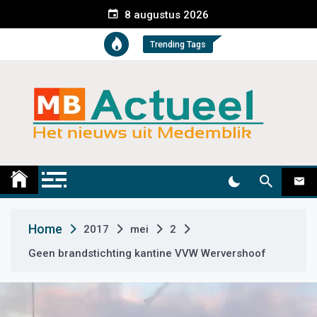
S
8 augustus 2026
k
i
Trending Tags
p
t
o
c
o
n
t
Medemblik Actueel
Wij zijn altijd actueel
e
n
t
Home
2017
mei
2
Geen brandstichting kantine VVW Wervershoof