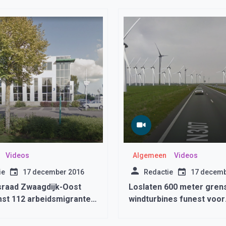
Videos
Algemeen
Videos
ie
17 december 2016
Redactie
17 decemb
raad Zwaagdijk-Oost
Loslaten 600 meter gren
st 112 arbeidsmigranten
windturbines funest voor
in
woningbouw