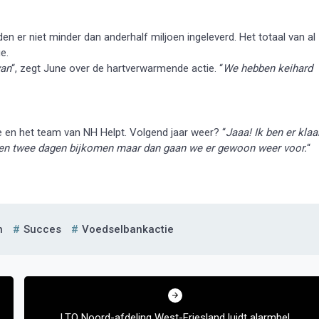
en er niet minder dan anderhalf miljoen ingeleverd. Het totaal van al
e.
van
“, zegt June over de hartverwarmende actie. “
We hebben keihard
 en het team van NH Helpt. Volgend jaar weer? “
Jaaa! Ik ben er klaa
en twee dagen bijkomen maar dan gaan we er gewoon weer voor.
“
n
Succes
Voedselbankactie
LTO Noord-afdeling West-Friesland luidt alarmbel