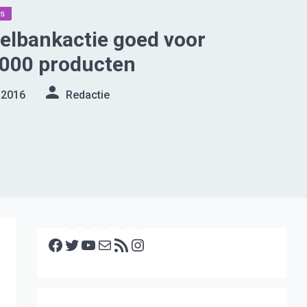
os
elbankactie goed voor
.000 producten
 2016
Redactie
Facebook
Twitter
YouTube
E-mail
RSS feed
Instagram