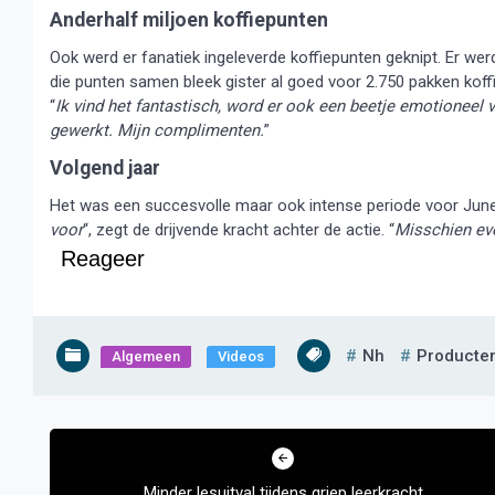
Anderhalf miljoen koffiepunten
Ook werd er fanatiek ingeleverde koffiepunten geknipt. Er werd
die punten samen bleek gister al goed voor 2.750 pakken koffi
“
Ik vind het fantastisch, word er ook een beetje emotioneel 
gewerkt. Mijn complimenten.
”
Volgend jaar
Het was een succesvolle maar ook intense periode voor June
voor
“, zegt de drijvende kracht achter de actie. “
Misschien ev
Reageer
Nh
Producte
Algemeen
Videos
Bericht
navigatie
Minder lesuitval tijdens griep leerkracht