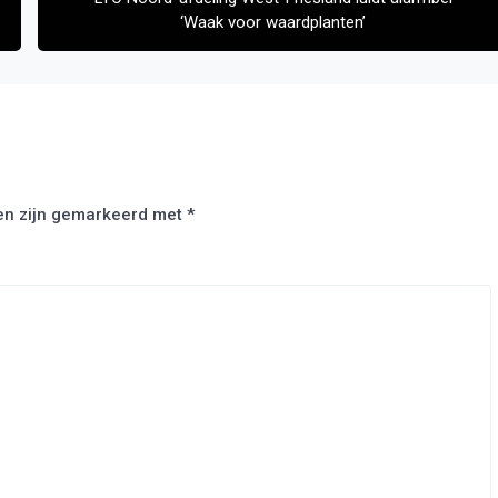
‘Waak voor waardplanten’
den zijn gemarkeerd met
*