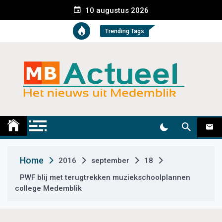
S
10 augustus 2026
k
i
Trending Tags
p
t
o
c
o
n
t
Medemblik Actueel
Wij zijn altijd actueel
e
n
t
Home
2016
september
18
PWF blij met terugtrekken muziekschoolplannen
college Medemblik