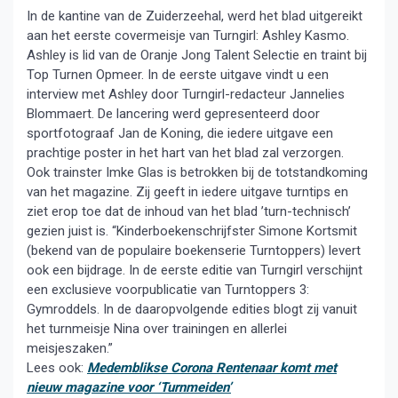
In de kantine van de Zuiderzeehal, werd het blad uitgereikt
aan het eerste covermeisje van Turngirl: Ashley Kasmo.
Ashley is lid van de Oranje Jong Talent Selectie en traint bij
Top Turnen Opmeer. In de eerste uitgave vindt u een
interview met Ashley door Turngirl-redacteur Jannelies
Blommaert. De lancering werd gepresenteerd door
sportfotograaf Jan de Koning, die iedere uitgave een
prachtige poster in het hart van het blad zal verzorgen.
Ook trainster Imke Glas is betrokken bij de totstandkoming
van het magazine. Zij geeft in iedere uitgave turntips en
ziet erop toe dat de inhoud van het blad ’turn-technisch’
gezien juist is. “Kinderboekenschrijfster Simone Kortsmit
(bekend van de populaire boekenserie Turntoppers) levert
ook een bijdrage. In de eerste editie van Turngirl verschijnt
een exclusieve voorpublicatie van Turntoppers 3:
Gymroddels. In de daaropvolgende edities blogt zij vanuit
het turnmeisje Nina over trainingen en allerlei
meisjeszaken.”
Lees ook:
Medemblikse Corona Rentenaar komt met
nieuw magazine voor ‘Turnmeiden’