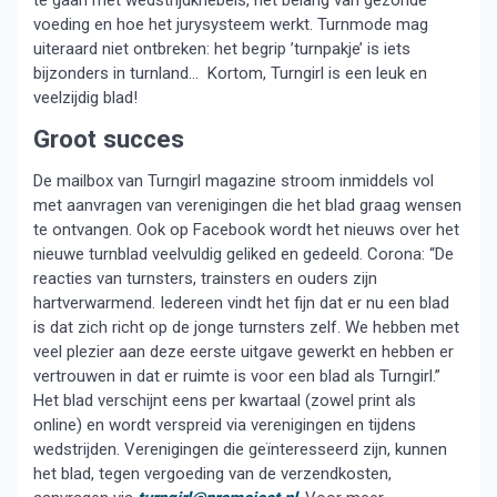
te gaan met wedstrijdkriebels, het belang van gezonde
voeding en hoe het jurysysteem werkt. Turnmode mag
uiteraard niet ontbreken: het begrip ’turnpakje’ is iets
bijzonders in turnland… Kortom, Turngirl is een leuk en
veelzijdig blad!
Groot succes
De mailbox van Turngirl magazine stroom inmiddels vol
met aanvragen van verenigingen die het blad graag wensen
te ontvangen. Ook op Facebook wordt het nieuws over het
nieuwe turnblad veelvuldig geliked en gedeeld. Corona: “De
reacties van turnsters, trainsters en ouders zijn
hartverwarmend. Iedereen vindt het fijn dat er nu een blad
is dat zich richt op de jonge turnsters zelf. We hebben met
veel plezier aan deze eerste uitgave gewerkt en hebben er
vertrouwen in dat er ruimte is voor een blad als Turngirl.”
Het blad verschijnt eens per kwartaal (zowel print als
online) en wordt verspreid via verenigingen en tijdens
wedstrijden. Verenigingen die geïnteresseerd zijn, kunnen
het blad, tegen vergoeding van de verzendkosten,