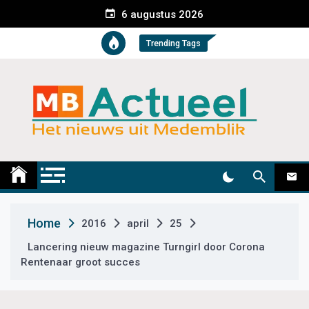
S
6 augustus 2026
k
i
Trending Tags
p
t
o
c
o
n
t
Medemblik Actueel
Wij zijn altijd actueel
e
n
t
Home
2016
april
25
Lancering nieuw magazine Turngirl door Corona
Rentenaar groot succes