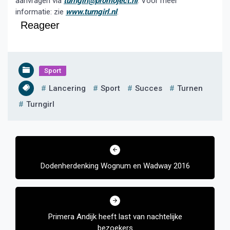
aanvragen via
turngirl@promoject.nl
. Voor meer
informatie: zie
www.turngirl.nl
.
Reageer
Sport
Lancering
Sport
Succes
Turnen
Turngirl
Bericht
navigatie
Dodenherdenking Wognum en Wadway 2016
Primera Andijk heeft last van nachtelijke
bezoekers