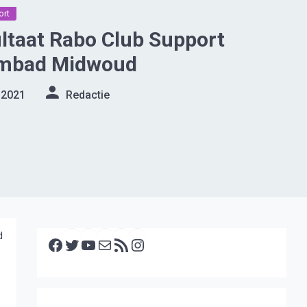
ort
ltaat Rabo Club Support
embad Midwoud
 2021
Redactie
Facebook
Twitter
YouTube
E-mail
RSS feed
Instagram
d