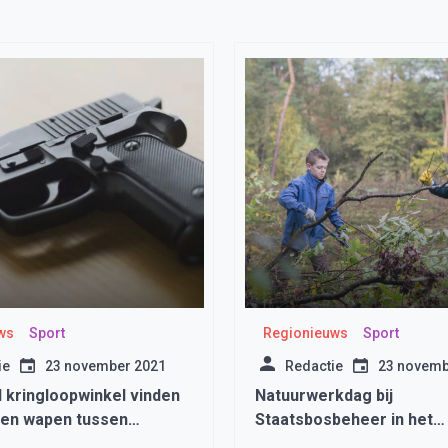
ws
Sport
Regionieuws
Sport
ie
23 november 2021
Redactie
23 novemb
 kringloopwinkel vinden
Natuurwerkdag bij
en wapen tussen
Staatsbosbeheer in het
rde spullen
Robbenoordbos