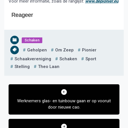
Voor meer informatie, zoals de ranglijst:
www.depionier.eu
.
Reageer
Schaken
Geholpen
Om Zeep
Pionier
Schaakvereniging
Schaken
Sport
Stelling
Theo Laan
Bericht
navigatie
Werknemers glas- en tuinbouw gaan er op vooruit
door nieuwe cao.