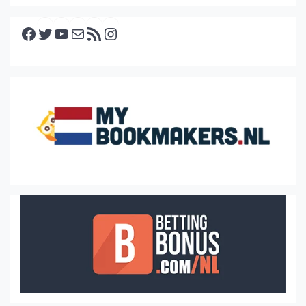
Facebook
Twitter
YouTube
E-mail
RSS feed
Instagram