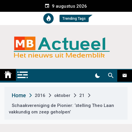
S
9 augustus 2026
k
i
Trending Tags
p
t
o
c
o
n
t
Medemblik Actueel
Wij zijn altijd actueel
e
n
t
Home
2016
oktober
21
Schaakvereniging de Pionier: ‘stelling Theo Laan
vakkundig om zeep geholpen’