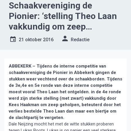
Schaakvereniging de
Pionier: ‘stelling Theo Laan
vakkundig om zeep
geholpen’
21 oktober 2016
Redactie
ABBEKERK – Tijdens de interne competitie van
schaakvereniging de Pionier in Abbekerk gingen de
stukken weer vechtend over de schaakborden. Tijdens
de 3e,4e en
5e ronde van deze interne competitie
moest vooral Theo Laan het ontgelden. in de 4e ronde
werd zijn sterke stelling (met zwart) vakkundig door
Kees Haakman om zeep geholpen, beteuterd door het
verlies bestelde Theo Laan dan maar een biertje om
de slachtpartij te vergeten.
Dale Neijzing mocht het met de witte stukken proberen
tegen Lukas Boots. Lukas is op papier een veel sterkere