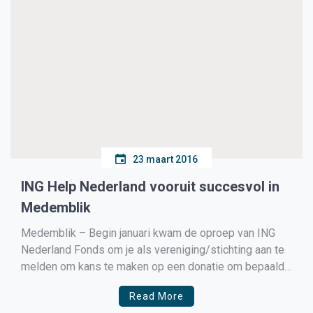
23 maart 2016
ING Help Nederland vooruit succesvol in
Medemblik
Medemblik – Begin januari kwam de oproep van ING
Nederland Fonds om je als vereniging/stichting aan te
melden om kans te maken op een donatie om bepaalde
doelen te realiseren. Uit alle aanmeldingen zijn er vijf
Read More
verenigingen/stichtingen per regio geselecteerd om