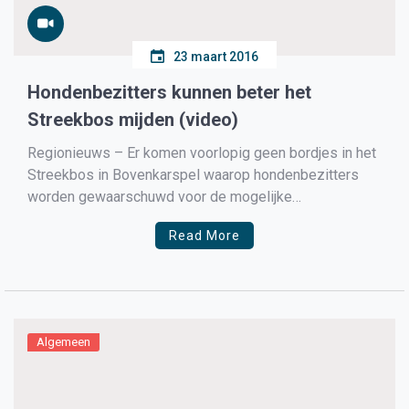
23 maart 2016
Hondenbezitters kunnen beter het
Streekbos mijden (video)
Regionieuws – Er komen voorlopig geen bordjes in het
Streekbos in Bovenkarspel waarop hondenbezitters
worden gewaarschuwd voor de mogelijke
aanwezigheid van de ziekte van Weil. En dat tot groot
Read More
verdriet van Judith Kramer uit Andijk, die afgelopen
zondag haar hond Lexie in moest laten slapen omdat hij
ziek was geworden […]
Algemeen