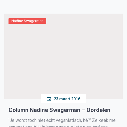
publiek. Vrijwilligers van het museum hebben de nodige
veranderingen aangebracht. […]
Nadine Swagerman
23 maart 2016
Column Nadine Swagerman – Oordelen
‘Je wordt toch niet écht veganistisch, hè?’ Ze keek me