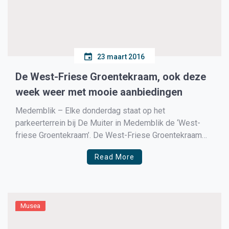
23 maart 2016
De West-Friese Groentekraam, ook deze
week weer met mooie aanbiedingen
Medemblik – Elke donderdag staat op het
parkeerterrein bij De Muiter in Medemblik de ‘West-
friese Groentekraam’. De West-Friese Groentekraam
verkoopt vrijwel enkel groenten en aardappelen geteeld
Read More
in West-Friesland en dan vooral in Hauwert.
Aardappels, groenten, fruit en vruchtensappen
Donderdags 10.00 – 16.00 uur bij de Muiter in
Medemblik. Vers, voordelig […]
Musea