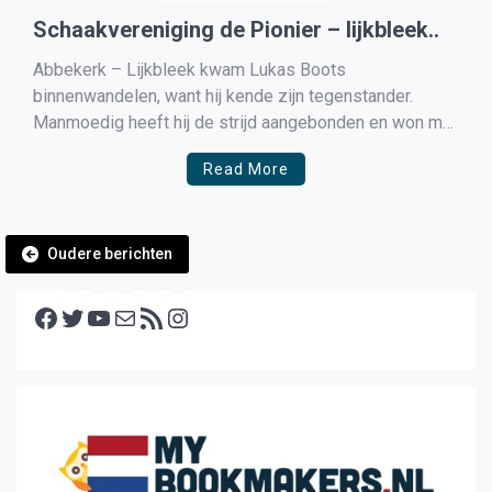
Schaakvereniging de Pionier – lijkbleek..
Abbekerk – Lijkbleek kwam Lukas Boots
binnenwandelen, want hij kende zijn tegenstander.
Manmoedig heeft hij de strijd aangebonden en won met
glans en glorie. Het ging met de overige leden wat
Read More
minder goed. We kregen bezoek van HHW3 die met 6
man opkwamen en de uitslag werd 2-4 tgv HHW3. […]
Berichtennavigatie
Oudere berichten
Facebook
Twitter
YouTube
E-mail
RSS feed
Instagram