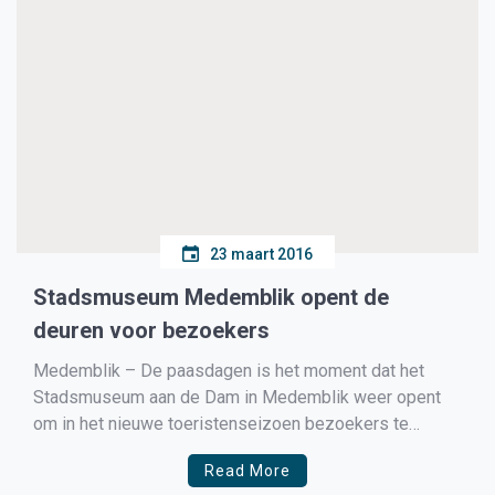
23 maart 2016
Stadsmuseum Medemblik opent de
deuren voor bezoekers
Medemblik – De paasdagen is het moment dat het
Stadsmuseum aan de Dam in Medemblik weer opent
om in het nieuwe toeristenseizoen bezoekers te
ontvangen. In het voormalige stadhuis zijn zowel de
Read More
eerste verdieping als de trouw/raadzaal open voor het