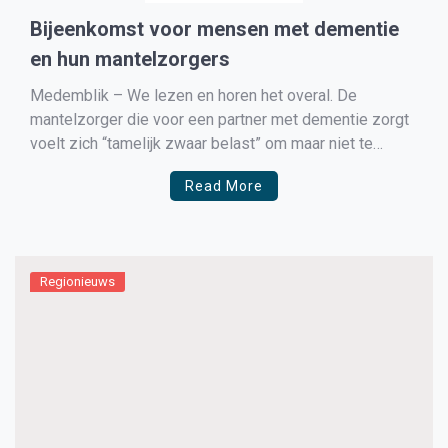
Bijeenkomst voor mensen met dementie
en hun mantelzorgers
Medemblik – We lezen en horen het overal. De
mantelzorger die voor een partner met dementie zorgt
voelt zich “tamelijk zwaar belast” om maar niet te
spreken van “zeer zwaar belast” tot “overbelast”. De
Read More
belasting bestaat vaak uit: Altijd klaar staan voor je
partner of naaste De situatie van je […]
Regionieuws