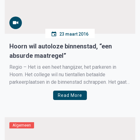
23 maart 2016
Hoorn wil autoloze binnenstad, “een
absurde maatregel”
Regio – Het is een heet hangijzer, het parkeren in
Hoorn. Het college wil nu tientallen betaalde
parkeerplaatsen in de binnenstad schrappen. Het gaat
om plekken op de Veemarkt en het Kerkplein. Het blik
Read More
moet weg om ruimte te maken voor groen en
looproutes. Van verslaggever West-Friesland Maarten
Trompert Het […]
Algemeen