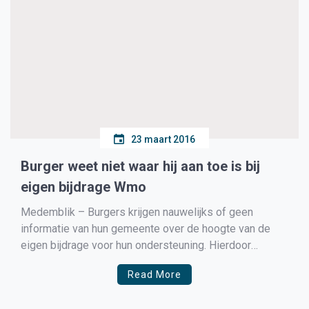
23 maart 2016
Burger weet niet waar hij aan toe is bij
eigen bijdrage Wmo
Medemblik – Burgers krijgen nauwelijks of geen
informatie van hun gemeente over de hoogte van de
eigen bijdrage voor hun ondersteuning. Hierdoor
worden zij maanden later overvallen door soms zeer
Read More
hoge facturen die zij niet zomaar kunnen betalen. Dit
concludeert de Nationale ombudsman in zijn rapport