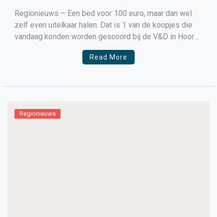
Regionieuws – Een bed voor 100 euro, maar dan wel
zelf even uitelkaar halen. Dat is 1 van de koopjes die
vandaag konden worden gescoord bij de V&D in Hoorn.
De winkel is nog even open om de voorraden die er
Read More
nog tegen bodemprijzen te verkopen. Daarna sluit de
winkel […]
Regionieuws