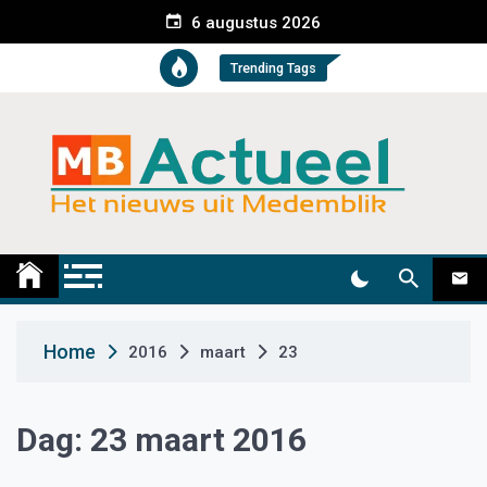
S
6 augustus 2026
k
i
Trending Tags
p
t
o
c
o
n
t
Medemblik Actueel
Wij zijn altijd actueel
e
n
t
Home
2016
maart
23
Dag:
23 maart 2016