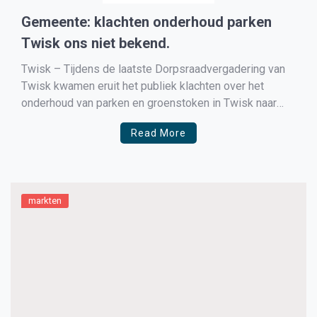
Gemeente: klachten onderhoud parken
Twisk ons niet bekend.
Twisk – Tijdens de laatste Dorpsraadvergadering van
Twisk kwamen eruit het publiek klachten over het
onderhoud van parken en groenstoken in Twisk naar
boven. Vooral de kwaliteit van het maaien is bij velen
Read More
een doorn in het oog. Waar vroeger veel aandacht het
gras kort werd gemaakt wordt er tegenwoordig […]
markten