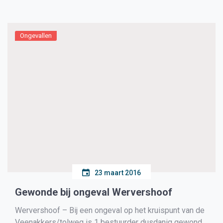
een donatie te ontvangen. Tussen 22 februari en 13 […]
Ongevallen
23 maart 2016
Gewonde bij ongeval Wervershoof
Wervershoof – Bij een ongeval op het kruispunt van de
Veenakkers/tolweg is 1 bestuurder dusdanig gewond