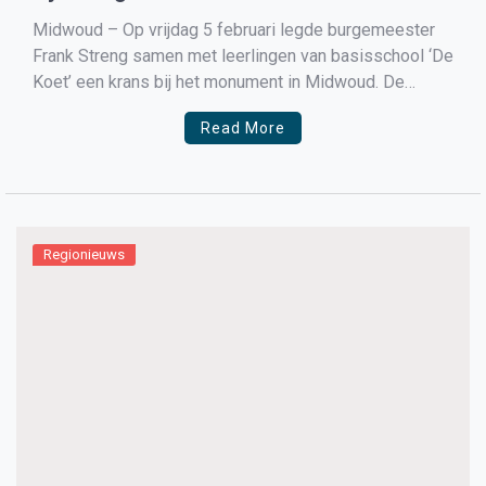
Midwoud – Op vrijdag 5 februari legde burgemeester
Frank Streng samen met leerlingen van basisschool ‘De
Koet’ een krans bij het monument in Midwoud. De
school heeft het monument geadopteerd en legt er
Read More
ieder jaar een krans ter nagedachtenis aan het in de
Tweede wereldoorlog neergestorte vliegtuig bij de
kerk […]
Regionieuws