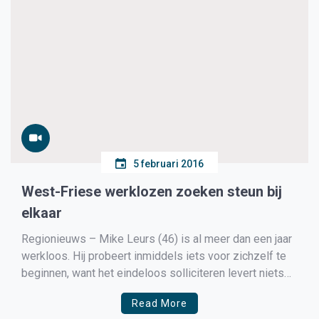
5 februari 2016
West-Friese werklozen zoeken steun bij
elkaar
Regionieuws – Mike Leurs (46) is al meer dan een jaar
werkloos. Hij probeert inmiddels iets voor zichzelf te
beginnen, want het eindeloos solliciteren levert niets
op. Om steun bij collega-werklozen te zoeken heeft hij
Read More
de Facebookpagina Westfries Werklozen Collectief