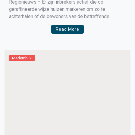
Regionieuws – Er zijn inbrekers actief die op
geraffineerde wijze huizen markeren om zo te
achterhalen of de bewoners van de betreffende
woningen langere tijd afwezig zijn. Dit gebeurde
Read More
onlangs in Zwaag. Dat meldt de politie Hoorn
op Facebook. De alarmbellen gingen rinkelen toen de
politie op zondag 31 januari in […]
Medemblik