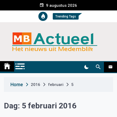
S
9 augustus 2026
k
i
Trending Tags
p
t
o
c
o
n
t
Medemblik Actueel
Wij zijn altijd actueel
e
n
t
Home
2016
februari
5
Dag:
5 februari 2016