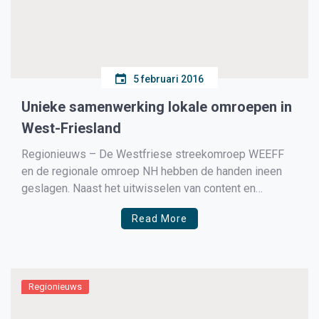
5 februari 2016
Unieke samenwerking lokale omroepen in
West-Friesland
Regionieuws – De Westfriese streekomroep WEEFF
en de regionale omroep NH hebben de handen ineen
geslagen. Naast het uitwisselen van content en
faciliteiten, gaat NH-verslaggever Maarten
Read More
Edelenbosch aan de slag als hoofdredacteur van de
streekomroep. Het gaat om een uniek verbond, want
nergens anders in Nederland komt een dergelijke
samenwerking […]
Regionieuws