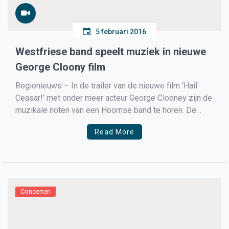
5 februari 2016
Westfriese band speelt muziek in nieuwe
George Cloony film
Regionieuws – In de trailer van de nieuwe film ‘Hail
Ceasar!’ met onder meer acteur George Clooney zijn de
muzikale noten van een Hoornse band te horen. De
band, Beans & Fatback, nam een half jaar geleden het
Read More
nummer Backstabber op. Ze zijn dolblij om dat nummer
nu in de trailer terug […]
Concerten