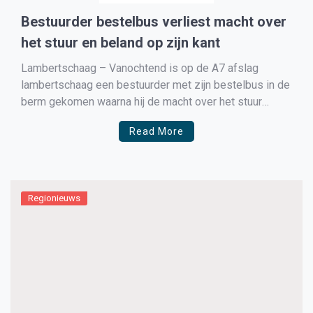
Bestuurder bestelbus verliest macht over
het stuur en beland op zijn kant
Lambertschaag – Vanochtend is op de A7 afslag
lambertschaag een bestuurder met zijn bestelbus in de
berm gekomen waarna hij de macht over het stuur
verloor en op zijn kant belandde. Hoe het voorval heeft
Read More
kunnen gebeuren is onbekend, de politie stelt een
onderzoek in. De bestuurder van het busje […]
Regionieuws