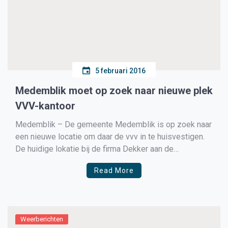
5 februari 2016
Medemblik moet op zoek naar nieuwe plek
VVV-kantoor
Medemblik – De gemeente Medemblik is op zoek naar
een nieuwe locatie om daar de vvv in te huisvestigen.
De huidige lokatie bij de firma Dekker aan de
Nieuwstraat is gestopt. Dekker heeft de gemeente
Read More
Medemblik laten weten niet langer de VVV te willen
huisvestigen. Wethouder Harry Nederpelt heeft 2 […]
Weerberichten