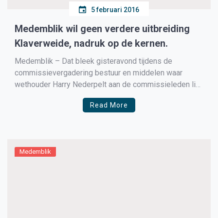
5 februari 2016
Medemblik wil geen verdere uitbreiding
Klaverweide, nadruk op de kernen.
Medemblik – Dat bleek gisteravond tijdens de
commissievergadering bestuur en middelen waar
wethouder Harry Nederpelt aan de commissieleden liet
weten dat het bestemmingsplan wordt gehandhaafd en
Read More
een uitbreiding van Klaverweide niet aan de orde is.
Wel gaat de gemeente Medemblik meer de nadruk
leggen op winkels in de kernen van […]
Medemblik