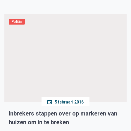
opgericht. Van verslaggever West-Friesland Maarten
Trompert Op Facebook kunnen werklozen elkaar […]
Politie
5 februari 2016
Inbrekers stappen over op markeren van
huizen om in te breken