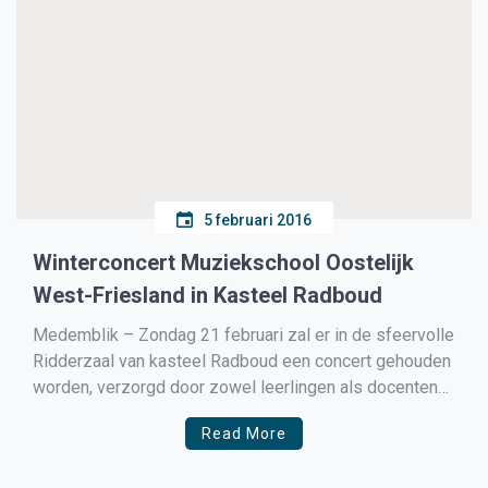
5 februari 2016
Winterconcert Muziekschool Oostelijk
West-Friesland in Kasteel Radboud
Medemblik – Zondag 21 februari zal er in de sfeervolle
Ridderzaal van kasteel Radboud een concert gehouden
worden, verzorgd door zowel leerlingen als docenten
van de muziekschool. Op het programma staan
Read More
optredens van harpleerlingen van Klaartje Broers,
zangleerlingen van Pien Straesser, gitaarleerlingen van