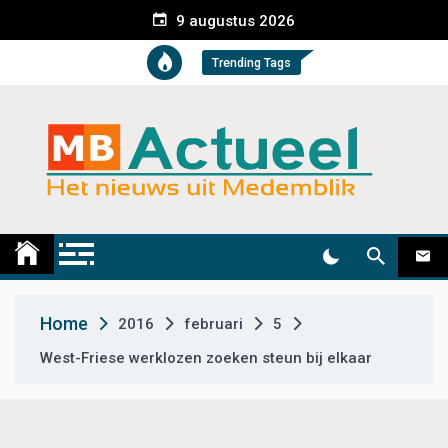
S
9 augustus 2026
k
i
Trending Tags
p
t
o
c
o
n
t
Medemblik Actueel
Wij zijn altijd actueel
e
n
t
Home
2016
februari
5
West-Friese werklozen zoeken steun bij elkaar