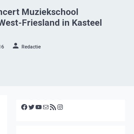
ncert Muziekschool
 West-Friesland in Kasteel
16
Redactie
Facebook
Twitter
YouTube
E-mail
RSS feed
Instagram