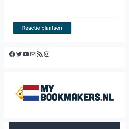
Facebook
Twitter
YouTube
E-mail
RSS feed
Instagram