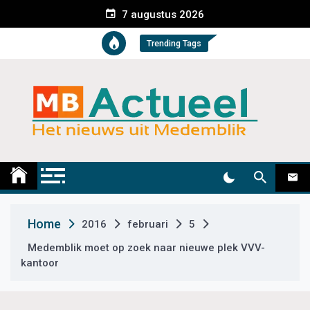
S
7 augustus 2026
k
i
Trending Tags
p
t
o
c
o
n
t
Medemblik Actueel
Wij zijn altijd actueel
e
n
t
Home
2016
februari
5
Medemblik moet op zoek naar nieuwe plek VVV-
kantoor