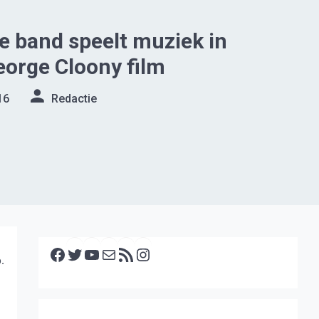
e band speelt muziek in
orge Cloony film
16
Redactie
Facebook
Twitter
YouTube
E-mail
RSS feed
Instagram
.