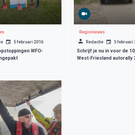
ws
Regionieuws
ie
5 februari 2016
Redactie
5 februari
opstoppingen WFO-
Schrijf je nu in voor de 1
angepakt
West-Friesland autorally