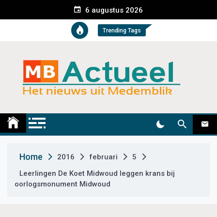
S
6 augustus 2026
k
i
Trending Tags
p
t
o
c
o
n
t
Medemblik Actueel
Wij zijn altijd actueel
e
n
t
Home
2016
februari
5
Leerlingen De Koet Midwoud leggen krans bij
oorlogsmonument Midwoud