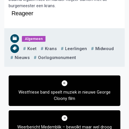
burgemeester een krans.
Reageer
Algemeen
Koet
Krans
Leerlingen
Midwoud
Nieuws
Oorlogsmonument
Bericht
navigatie
Westfriese band speelt muziek in nieuwe George
Cloony film
Weerbericht Medemblik – bewolkt maar wel droog