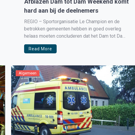
Afblazen Dam tot Dam Weekend komt
hard aan bij de deelnemers
REGIO – Sportorganisatie Le Champion en de
betrokken gemeenten hebben in goed overleg
helaas moeten concluderen dat het Dam tot Dam
Weekend op 18 en 19 september opnieuw niet
Read More
door kan gaan. Aanleiding zijn de meest actuele
coronamaatregelen van het kabinet, waarbij de 1,5
meter maatregel in elk geval tot […]
Algemeen