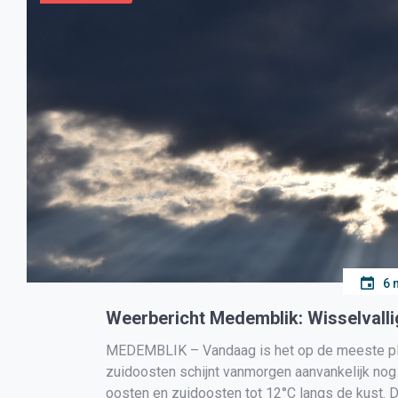
6 
Weerbericht Medemblik: Wisselvallig
MEDEMBLIK – Vandaag is het op de meeste plaa
zuidoosten schijnt vanmorgen aanvankelijk nog
oosten en zuidoosten tot 12°C langs de kust. 