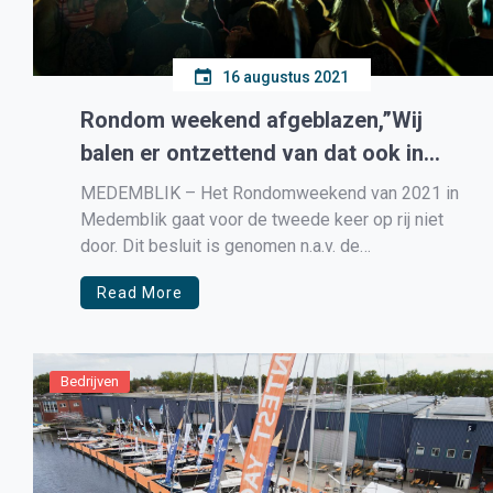
16 augustus 2021
Rondom weekend afgeblazen,”Wij
balen er ontzettend van dat ook in
2021 het Rondomweekend niet plaats
MEDEMBLIK – Het Rondomweekend van 2021 in
kan vinden”
Medemblik gaat voor de tweede keer op rij niet
door. Dit besluit is genomen n.a.v. de
persconferentie van afgelopen vrijdag, waarin
Read More
werd aangekondigd dat er tot 20 september geen
versoepeling zullen plaatsvinden m.b.t. de
coronamaatregelen voor evenementen. Het
moeten afblazen van het jaarlijkse […]
Bedrijven