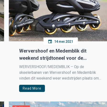
14 mei 2021
Wervershoof en Medemblik dit
weekend strijdtoneel voor de
inlineskaters
WERVERSHOOF/MEDEMBLIK – Op de
skeelerbanen van Wervershoof en Medemblik
vinden dit weekend weer wedstrijden plaats om
de KNSB cups. Vanavond start in Wervershoof de
Read More
500 meter met o.a. Iris Tiben uit Medemblik en
Janne Berkhout uit Hauwert bij de dames en De
gebroeders Kay en Rick Schipper, Thomas van
Oost […]