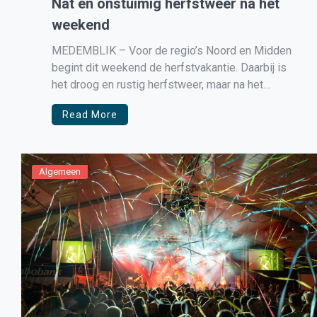
Nat en onstuimig herfstweer na het
weekend
MEDEMBLIK – Voor de regio’s Noord en Midden
begint dit weekend de herfstvakantie. Daarbij is
het droog en rustig herfstweer, maar na het
weekend neemt de kans op regen toe en wakkert
Read More
de wind flink aan. Koud is het niet en tijdens
droge momenten met zonneschijn is het prima
weer […]
Algemeen