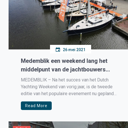
26 mei 2021
Medemblik een weekend lang het
middelpunt van de jachtbouwers
tijdens het Dutch Yachting Weekend
MEDEMBLIK – Na het succes van het Dutch
Yachting Weekend van vorig jaar, is de tweede
editie van het populaire evenement nu gepland
van vrijdag 25 tot en met zondag 27 juni 2021.
Read More
Het Dutch Yachting Weekend is vorig jaar voor het
eerst georganiseerd vanuit een samenwerking
tussen een aantal […]