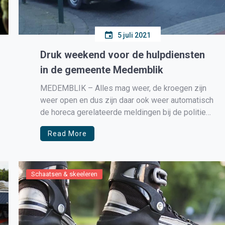
5 juli 2021
Druk weekend voor de hulpdiensten
in de gemeente Medemblik
MEDEMBLIK – Alles mag weer, de kroegen zijn
weer open en dus zijn daar ook weer automatisch
de horeca gerelateerde meldingen bij de politie
en ambulances. Opstootjes die moeten worden
Read More
beslecht, scheldpartijen die op een handgemeen
uitlopen en kleine ongevallen waar de
hulpdiensten bij worden geroepen. De
wijkagenten moesten diverse […]
Schaatsen & skeeleren