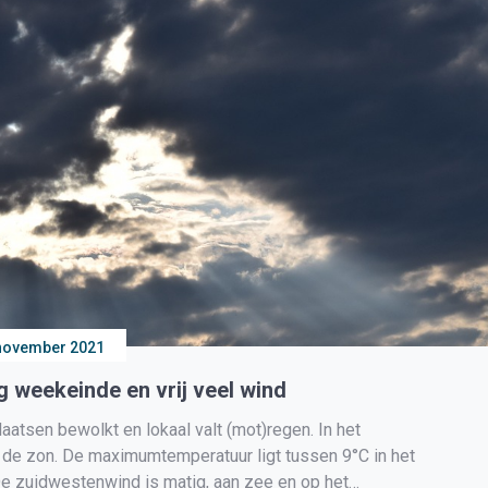
november 2021
 weekeinde en vrij veel wind
tsen bewolkt en lokaal valt (mot)regen. In het
 de zon. De maximumtemperatuur ligt tussen 9°C in het
De zuidwestenwind is matig, aan zee en op het