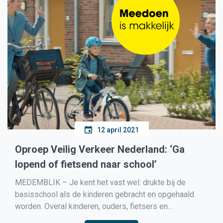
12 april 2021
Oproep Veilig Verkeer Nederland: ‘Ga
lopend of fietsend naar school’
MEDEMBLIK – Je kent het vast wel: drukte bij de
basisschool als de kinderen gebracht en opgehaald
worden. Overal kinderen, ouders, fietsers en
automobilisten. Hoe fijn zou het zijn als het