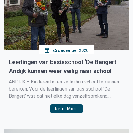
25 december 2020
Leerlingen van basisschool ‘De Bangert
Andijk kunnen weer veilig naar school
ANDIJK – Kinderen horen veilig hun school te kunnen
bereiken. Voor de leerlingen van basisschool ‘De
Bangert’ was dat niet elke dag vanzelfsprekend.
Daarom is er naar een oplossing gezocht en die is
Read More
gevonden! De route naar school loopt langs het trottoir
aan de Burgemeester Doumastraat en de
Hooijschuurstraat. Op […]