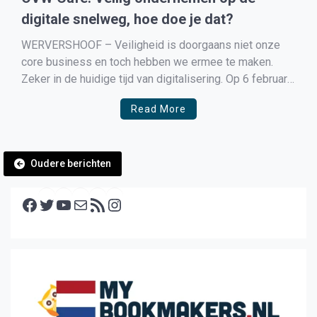
digitale snelweg, hoe doe je dat?
WERVERSHOOF – Veiligheid is doorgaans niet onze
core business en toch hebben we ermee te maken.
Zeker in de huidige tijd van digitalisering. Op 6 februari
vertelt een cybercrime expert van het Regionaal
Read More
Platform Criminaliteitsbeheersing over de risico’s en
oplossingen. Er is veel wat we zelf kunnen doen. Graag
tot […]
Berichtennavigatie
Oudere berichten
Facebook
Twitter
YouTube
E-mail
RSS feed
Instagram