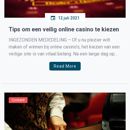
12 juli 2021
Tips om een veilig online casino te kiezen
INGEZONDEN MEDEDELING – Of u nu plezier wilt
maken of winnen bij online casino’s, het kiezen van een
veilige site is van vitaal belang. Na een lange dag op
het werk op uw favoriete casinospel springen is een
Read More
geweldige manier om te ontspannen. De adrenaline
pompt het hardst wanneer u […]
Content