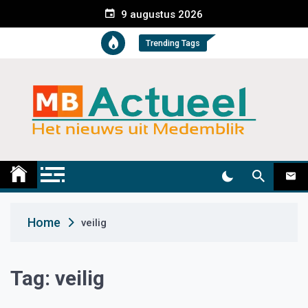
S
9 augustus 2026
k
i
Trending Tags
p
t
o
c
o
n
t
Medemblik Actueel
Wij zijn altijd actueel
e
n
t
Home
veilig
Tag:
veilig