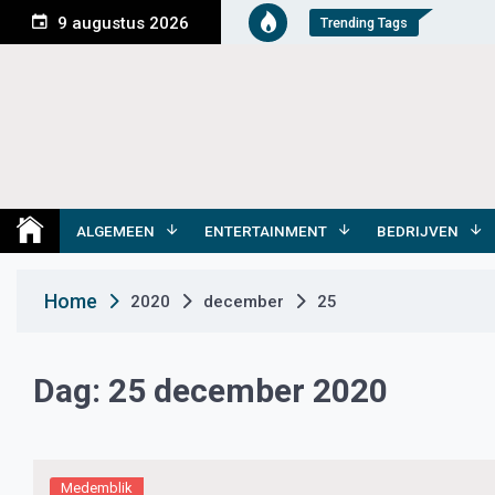
S
9 augustus 2026
Trending Tags
k
i
p
t
o
c
o
Medemblik Actueel
Wij zijn altijd actueel
n
t
ALGEMEEN
ENTERTAINMENT
BEDRIJVEN
e
n
Home
2020
december
25
t
Dag:
25 december 2020
Medemblik