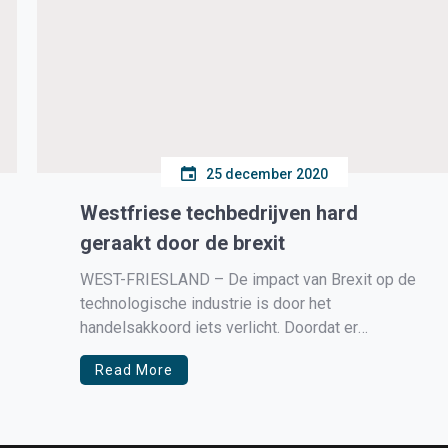
25 december 2020
Westfriese techbedrijven hard
geraakt door de brexit
WEST-FRIESLAND – De impact van Brexit op de
technologische industrie is door het
handelsakkoord iets verlicht. Doordat er
afspraken zijn gemaakt over het vrije verkeer van
Read More
goederen, zijn importtarieven en quota op
goederen voorkomen. Ook de afspraken over een
gelijk speelveld voorkomen dat de Britten
oneerlijk kunnen concurreren op de […]