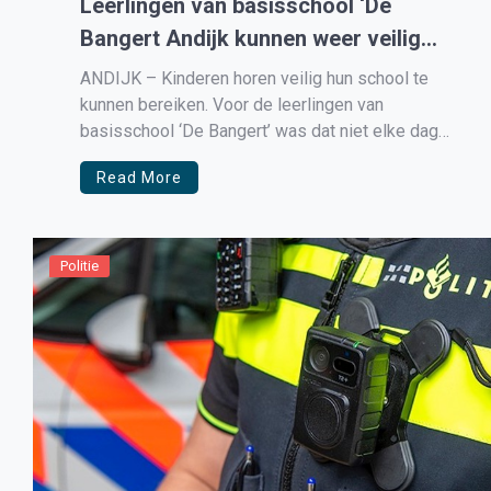
Leerlingen van basisschool ‘De
Bangert Andijk kunnen weer veilig
naar school
ANDIJK – Kinderen horen veilig hun school te
kunnen bereiken. Voor de leerlingen van
basisschool ‘De Bangert’ was dat niet elke dag
vanzelfsprekend. Daarom is er naar een
Read More
oplossing gezocht en die is gevonden! De route
naar school loopt langs het trottoir aan de
Burgemeester Doumastraat en de
Hooijschuurstraat. Op […]
Politie