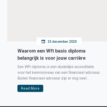
25 december 2020
Waarom een Wft basis diploma
belangrijk is voor jouw carrière
Een Wft-diploma is een duidelijke accreditatie
voor het kennisniveau van een financieel adviseur.
Buiten financieel adviseur zijn er nog veel
vacatures die de eis van een Wft-diploma stellen.
Read More
Het behalen van je Wft basis is daarom erg
belangrijk. Er zijn verschillende Wft-diploma’s die
je kunt behalen. Je begint bij Wft […]