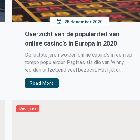
25 december 2020
Overzicht van de populariteit van
online casino’s in Europa in 2020
De laatste jaren worden online casino’s in een rap
tempo populairder. Pagina’s als die van Winny
worden ontzettend veel bezocht. Het lijkt er
overigens niet op dat deze trend snel zal
Read More
veranderen. Wie kijkt naar hoeveel meer mensen
er het afgelopen decennia online gokken hebben
ontdekt, zal zich verbazen over […]
Bedrijven