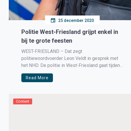
25 december 2020
Politie West-Friesland grijpt enkel in
bij te grote feesten
WEST-FRIESLAND – Dat zegt
politiewoordvoerder Leon Veldt in gesprek met
het NHD. De politie in West-Friesland gaat tijdens
de kerstdagen niet actief zoeken naar huizen
Read More
waar meer dan drie gasten tegelijk aanwezig zijn.
Maar richt zich enkel op buitensporige grote
feesten waar veel mensen aanwezig zijn. Tijdens
de kerstdagen is […]
Content