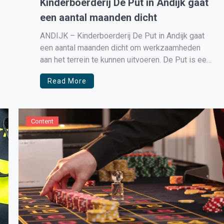
Kinderboerderij De Put in Andijk gaat
een aantal maanden dicht
ANDIJK – Kinderboerderij De Put in Andijk gaat
een aantal maanden dicht om werkzaamheden
aan het terrein te kunnen uitvoeren. De Put is een
geliefde plek om even te wandelen, te sporten, te
Read More
spelen of te bezoeken. Het terrein bevindt zich
op een oude vuilstort, die veilig is afgedekt. De
[…]
Content