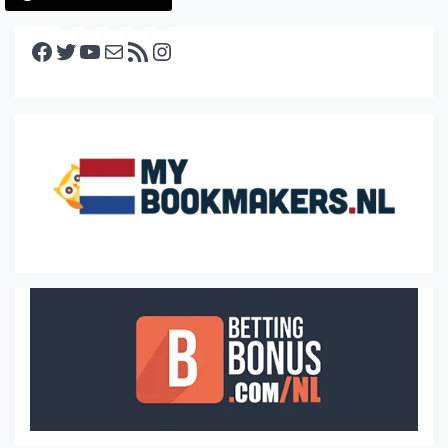
Facebook
Twitter
YouTube
E-mail
RSS feed
Instagram