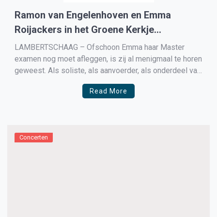
Ramon van Engelenhoven en Emma
Roijackers in het Groene Kerkje
Lambertschaag
LAMBERTSCHAAG – Ofschoon Emma haar Master
examen nog moet afleggen, is zij al menigmaal te horen
geweest. Als soliste, als aanvoerder, als onderdeel van
het jonge maar al gerenommeerde ensemble String
Read More
Soloist (onder leiding van Lisa Jacobs) en vorig jaar
met Caspar Vos in Weesp! En nu dan met Ramon […]
Concerten