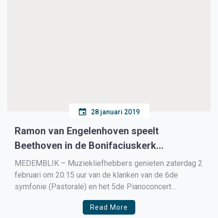
28 januari 2019
Ramon van Engelenhoven speelt
Beethoven in de Bonifaciuskerk
Medemblik
MEDEMBLIK – Muziekliefhebbers genieten zaterdag 2
februari om 20.15 uur van de klanken van de 6de
symfonie (Pastorale) en het 5de Pianoconcert
(Keizersconcert) van Beethoven uitgevoerd door een
Read More
professioneel orkest, onder leiding van Jan Laan en de