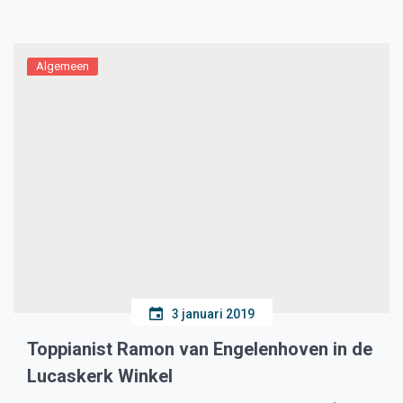
Medemblikker concertpianist Ramon van
Engelenhoven. De 6de symfonie van Beethoven, de
Pastorale, beeldt […]
Algemeen
3 januari 2019
Toppianist Ramon van Engelenhoven in de
Lucaskerk Winkel