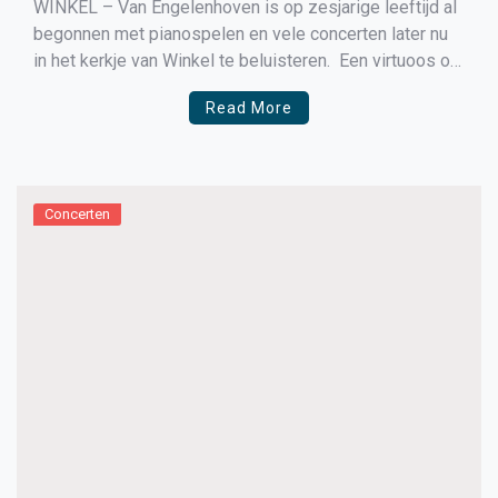
WINKEL – Van Engelenhoven is op zesjarige leeftijd al
begonnen met pianospelen en vele concerten later nu
in het kerkje van Winkel te beluisteren. Een virtuoos op
de piano. Ramon sloot zijn Bachelor opleiding aan het
Read More
conservatorium af met een 10 en won op jonge leeftijd
al diverse concoursen. Hij […]
Concerten