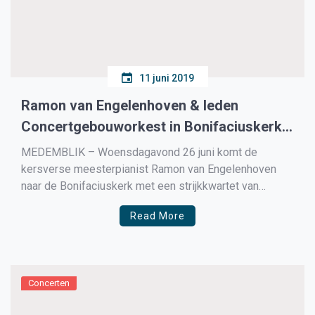
11 juni 2019
Ramon van Engelenhoven & leden
Concertgebouworkest in Bonifaciuskerk
in Medemblik
MEDEMBLIK – Woensdagavond 26 juni komt de
kersverse meesterpianist Ramon van Engelenhoven
naar de Bonifaciuskerk met een strijkkwartet van
Camerata RCO,
Read More
Concerten