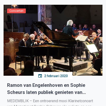
Concerten
2 februari 2020
Ramon van Engelenhoven en Sophie
Scheurs laten publiek genieten van
fabelachtig concert
MEDEMBLIK – Een ontroerend mooi Klarinetconcert