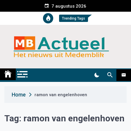
S
7 augustus 2026
k
i
Trending Tags
p
t
o
c
o
n
t
Medemblik Actueel
Wij zijn altijd actueel
e
n
t
Home
ramon van engelenhoven
Tag:
ramon van engelenhoven