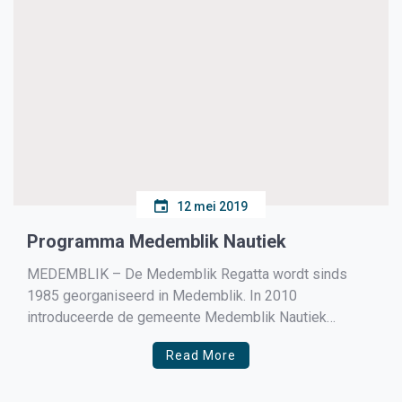
12 mei 2019
Programma Medemblik Nautiek
MEDEMBLIK – De Medemblik Regatta wordt sinds
1985 georganiseerd in Medemblik. In 2010
introduceerde de gemeente Medemblik Nautiek
Festival op de slotdag van de Medemblik Regatta. Die
Read More
dag stond in het teken van allerlei activiteiten, muziek,
watersport en entertainment in en rond de haven in het