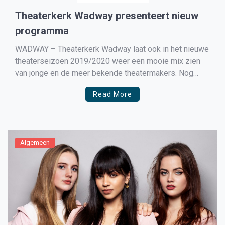
Theaterkerk Wadway presenteert nieuw
programma
WADWAY – Theaterkerk Wadway laat ook in het nieuwe
theaterseizoen 2019/2020 weer een mooie mix zien
van jonge en de meer bekende theatermakers. Nog
even voordat u op vakantie gaat wat voorstellingen
Read More
boeken? Het kan vanaf heden via de website van
theaterkerk Wadway.
Algemeen