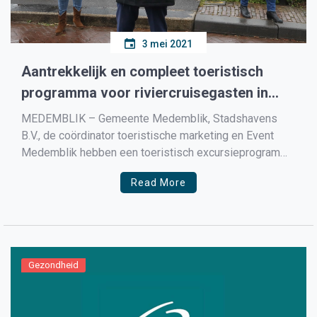
3 mei 2021
Aantrekkelijk en compleet toeristisch
programma voor riviercruisegasten in
Medemblik
MEDEMBLIK – Gemeente Medemblik, Stadshavens
B.V., de coördinator toeristische marketing en Event
Medemblik hebben een toeristisch excursieprogramma
ontwikkeld dat te lezen is in de nieuwe online brochure
Read More
‘Excursies & Tours’. Dit programma is bestemd voor de
gasten van riviercruiseschepen die het historische
Medemblik aandoen. De arrangementen in de brochure
zijn […]
Gezondheid