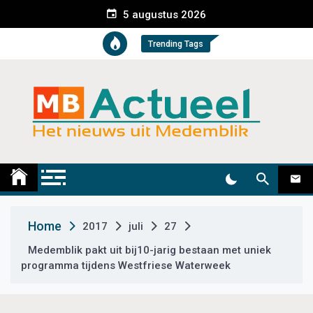
S
5 augustus 2026
k
i
Trending Tags
p
t
o
c
o
n
t
Medemblik Actueel
Wij zijn altijd actueel
e
n
t
Home
2017
juli
27
Medemblik pakt uit bij10-jarig bestaan met uniek
programma tijdens Westfriese Waterweek