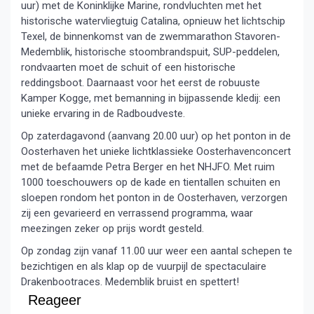
uur) met de Koninklijke Marine, rondvluchten met het
historische watervliegtuig Catalina, opnieuw het lichtschip
Texel, de binnenkomst van de zwemmarathon Stavoren-
Medemblik, historische stoombrandspuit, SUP-peddelen,
rondvaarten moet de schuit of een historische
reddingsboot. Daarnaast voor het eerst de robuuste
Kamper Kogge, met bemanning in bijpassende kledij: een
unieke ervaring in de Radboudveste.
Op zaterdagavond (aanvang 20.00 uur) op het ponton in de
Oosterhaven het unieke lichtklassieke Oosterhavenconcert
met de befaamde Petra Berger en het NHJFO. Met ruim
1000 toeschouwers op de kade en tientallen schuiten en
sloepen rondom het ponton in de Oosterhaven, verzorgen
zij een gevarieerd en verrassend programma, waar
meezingen zeker op prijs wordt gesteld.
Op zondag zijn vanaf 11.00 uur weer een aantal schepen te
bezichtigen en als klap op de vuurpijl de spectaculaire
Drakenbootraces. Medemblik bruist en spettert!
Reageer