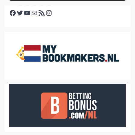
Facebook
Twitter
YouTube
E-mail
RSS feed
Instagram