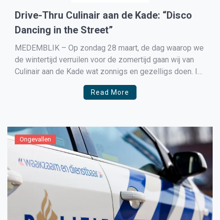
Drive-Thru Culinair aan de Kade: “Disco
Dancing in the Street”
MEDEMBLIK – Op zondag 28 maart, de dag waarop we
de wintertijd verruilen voor de zomertijd gaan wij van
Culinair aan de Kade wat zonnigs en gezelligs doen. In
Medemblik aan de Oosterhaven kan je de “ Disco
Read More
Dancing in the street”-box laten vullen. Hoe gaat het in
zijn werk: […]
Ongevallen