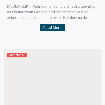
MEDEMBLIK – Voor de mensen die dinsdag toevallig
de Oosterhaven kwamen oprijden dachten vast en
zeker dat het al 5 december was.. Het deel na de
visafslag was 1 en al in Sinterklaas stemming.
Read More
Versieringen, Pieten, kinderen die sinterklaasliedjes
zongen, en vooral pakjes.. Maar het was toch echt 26
oktober […]
Medemblik