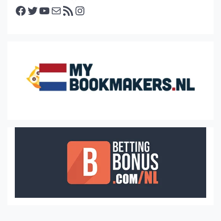
Facebook
Twitter
YouTube
E-mail
RSS feed
Instagram