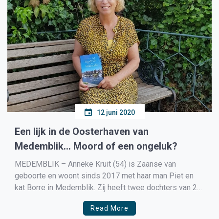
12 juni 2020
Een lijk in de Oosterhaven van
Medemblik… Moord of een ongeluk?
MEDEMBLIK – Anneke Kruit (54) is Zaanse van
geboorte en woont sinds 2017 met haar man Piet en
kat Borre in Medemblik. Zij heeft twee dochters van 21
en 25 jaar. Anneke is medewerker van de technician
Read More
support afdeling van een grote kabeloperator en biedt