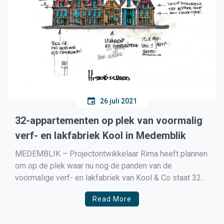
26 juli 2021
32-appartementen op plek van voormalig
verf- en lakfabriek Kool in Medemblik
MEDEMBLIK – Projectontwikkelaar Rima heeft plannen
om op de plek waar nu nog de panden van de
voormalige verf- en lakfabriek van Kool & Co staat 32
appartementen te gaan ontwikkelen. Rima heeft
Read More
daarvoor ME-2 Architecten uit Medemblik opdracht
gegeven om een voorlopige schets te maken van hoe