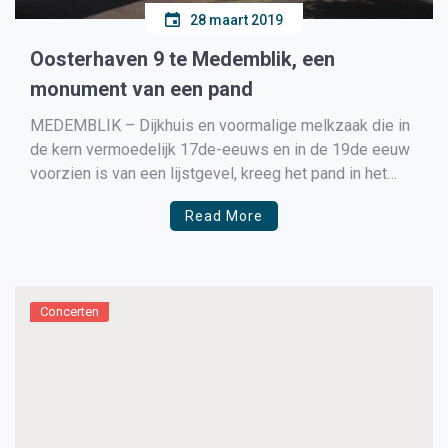
28 maart 2019
Oosterhaven 9 te Medemblik, een
monument van een pand
MEDEMBLIK – Dijkhuis en voormalige melkzaak die in
de kern vermoedelijk 17de-eeuws en in de 19de eeuw
voorzien is van een lijstgevel, kreeg het pand in het
laatste kwart van de 19de eeuw een in
Read More
neomaniëristische stijl uitgevoerde winkelpui. Het
thans als woonhuis met bedrijf in gebruik zijnde pand,
gesitueerd […]
Concerten