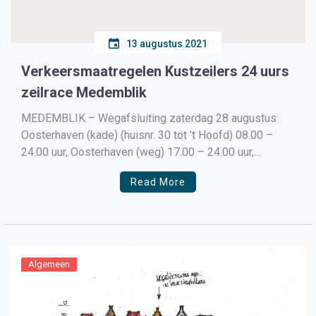
13 augustus 2021
Verkeersmaatregelen Kustzeilers 24 uurs
zeilrace Medemblik
MEDEMBLIK – Wegafsluiting zaterdag 28 augustus:
Oosterhaven (kade) (huisnr. 30 tot ’t Hoofd) 08.00 –
24.00 uur, Oosterhaven (weg) 17.00 – 24.00 uur,
Westerhaven (van Ridderstraat tot Kaasmarkt) 18.00 –
Read More
24.00 uur, Schoutensteeg/ Kromhoutsteeg 17.00 –
24.00 uur, Kwikkelsebrug/Hoogesteeg (ook voor
voetgangers) 17.00 – 22.00 uur, Achtereiland (van
Kwikkelsebrug t/m […]
Algemeen