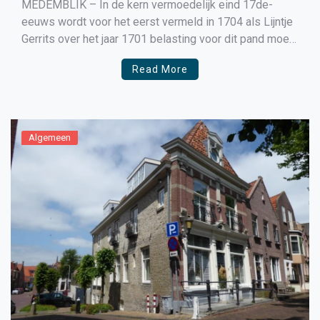
MEDEMBLIK – In de kern vermoedelijk eind 17de-
eeuws wordt voor het eerst vermeld in 1704 als Lijntje
Gerrits over het jaar 1701 belasting voor dit pand moet
betalen. Ook de uit gele IJsselsteentjes opgetrokken
Read More
achtergevel met laat 17de-eeuwse topgevel met
vlechtwerk duidt op een bouwdatum eind 17de-eeuw.
De schuine kavelvorm […]
Algemeen