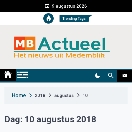
S
9 augustus 2026
k
i
Trending Tags
p
t
o
c
o
n
t
Medemblik Actueel
Wij zijn altijd actueel
e
n
t
Home
2018
augustus
10
Dag:
10 augustus 2018