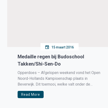
15 maart 2016
Medaille regen bij Budoschool
Takken/Shi-Sen-Do
Opperdoes – Afgelopen weekend vond het Open
Noord-Hollands Kampioenschap plaats in
Beverwijk. Dit toernooi, welke valt onder de
auspiciën van de Judo Bond Nederland, is een
Read More
kwalificatie toernooi voor het Nederlands
Kampioenschap en de Budoschool uit de
gemeente Medemblik wist opnieuw te