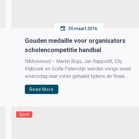
30 maart 2016
Gouden medaille voor organisators
scholencompetitie handbal
Nibbixwoud – Martin Buijs, Jan Rappoldt, Elly
Klijbroek en Scilla Palenstijn werden vorige week
woensdag naar voren gehaald tijdens de finale
dag van het meisjestoernooi. Zij kregen een
Read More
gouden medaille omgehangen voor alle jaren
inzet voor de organisatie van het handbaltoernooi
voor basisscholen. Martin Buijs en Jan Rappoldt
nemen na […]
Sport