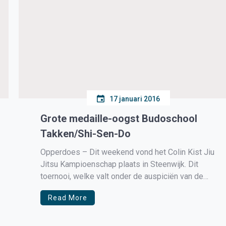
17 januari 2016
Grote medaille-oogst Budoschool
Takken/Shi-Sen-Do
Opperdoes – Dit weekend vond het Colin Kist Jiu
Jitsu Kampioenschap plaats in Steenwijk. Dit
toernooi, welke valt onder de auspiciën van de
Judo Bond Nederland, is een kwalificatie toernooi
Read More
voor het Nederlands Kampioenschap en deze
keer waren er ook jiu jitsuka’s uit heel Europa
actief. Jiu Jitsuka’s zijn all-round […]