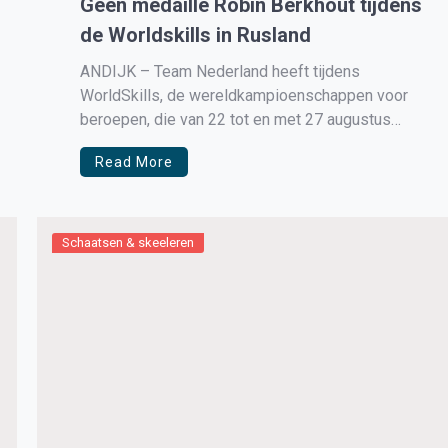
Geen medaille Robin Berkhout tijdens
de Worldskills in Rusland
ANDIJK – Team Nederland heeft tijdens
WorldSkills, de wereldkampioenschappen voor
beroepen, die van 22 tot en met 27 augustus
plaatsvonden in Kazan, Rusland 13 medals of
Read More
excellence in de wacht gesleept.
Schaatsen & skeeleren