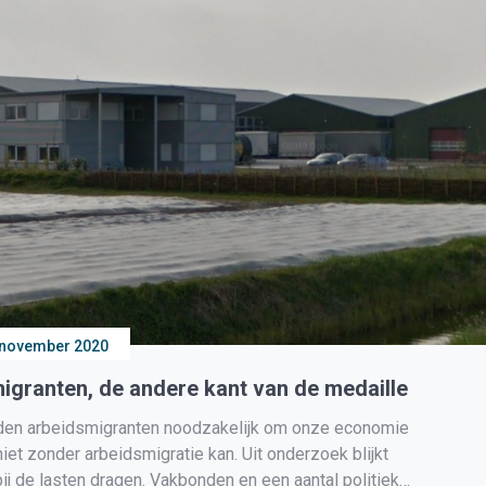
 november 2020
igranten, de andere kant van de medaille
den arbeidsmigranten noodzakelijk om onze economie
niet zonder arbeidsmigratie kan. Uit onderzoek blijkt
j de lasten dragen. Vakbonden en een aantal politieke