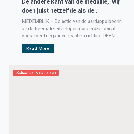
De andere kant van de medaille, ‘wij’
doen juist hetzelfde als de
buitenlandse boeren’
MEDEMBLIK – De actie van de aardappelboerin
uit de Beemster afgelopen donderdag bracht
vooral veel negatieve reacties richting DEEN,
terwijl DEEN niet de oorzaak is dat er op dit
Read More
moment zo ontzettend veel aardappelen nog in
de opslag liggen. Dat is volledig toe te schrijven
aan de coronacrisis waardoor de […]
Schaatsen & skeeleren