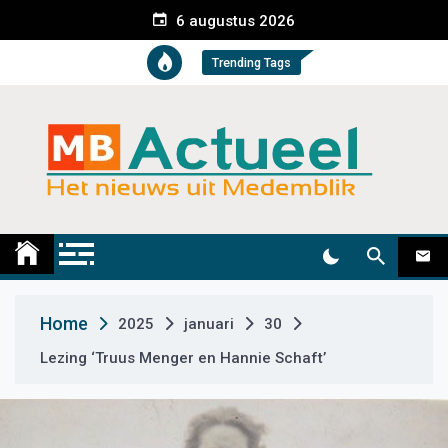
S
6 augustus 2026
k
i
Trending Tags
p
t
o
c
o
n
t
Medemblik Actueel
Wij zijn altijd actueel
e
n
t
Home
2025
januari
30
Lezing ‘Truus Menger en Hannie Schaft’