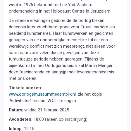
werd in 1976 bekroond met de Yad Vashem-
onderscheiding in het Holocaust Centre in Jeruzalem.
De intense ervaringen gedurende de oorlog bleken
decennia later vruchtbare grond voor Truus’ carrière als
beeldend kunstenares. Haar kunstwerken en gedichten
getuigen van de onnoemelijke menselijke tol die een
wereldwijd conflict met zich meebrengt, niet alleen voor
haar maar voor velen die de gevolgen van deze
tumultueuze periode hebben gedragen. Tijdens de
bijeenkomst in het Oorlogsmuseum zal Martin Menger
deze fascinerende en aangrijpende levensgeschiedenis
met ons delen.
Tickets boeken:
www.oorlogsmuseummedemblik.nl
, zie het kopje
‘Activiteiten’ en dan ‘W.O.II Lezingen’
Datum:
vrijdag 21 februari 2025
Avondeten:
18:00 (alleen op inschrijving)
Inloop:
19:15