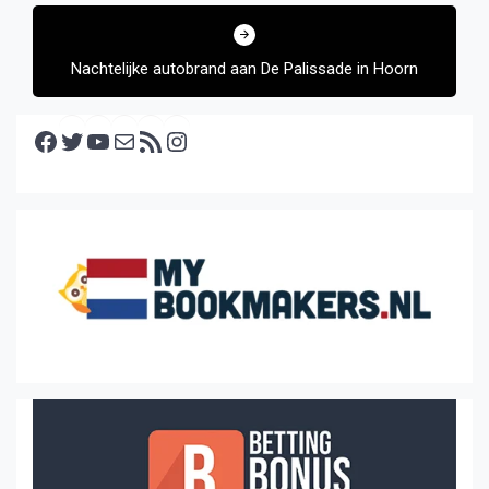
Nachtelijke autobrand aan De Palissade in Hoorn
Facebook
Twitter
YouTube
E-mail
RSS feed
Instagram