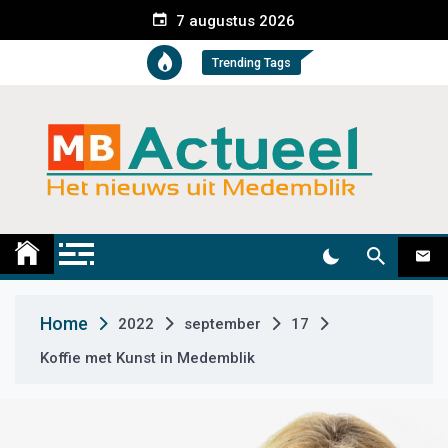
S
7 augustus 2026
k
i
Trending Tags
p
t
o
c
o
n
t
Medemblik Actueel
Wij zijn altijd actueel
e
n
t
Home
2022
september
17
Koffie met Kunst in Medemblik