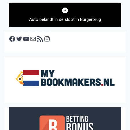
Auto belandt in de sloot in Burgerbrug
Facebook
Twitter
YouTube
E-mail
RSS feed
Instagram