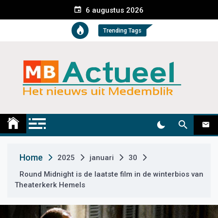
S
6 augustus 2026
k
i
Trending Tags
p
t
o
c
o
n
t
Medemblik Actueel
Wij zijn altijd actueel
e
n
t
Home
2025
januari
30
Round Midnight is de laatste film in de winterbios van
Theaterkerk Hemels