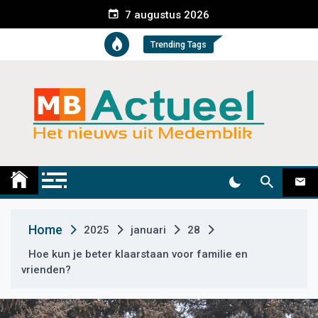
S
7 augustus 2026
k
i
Trending Tags
p
t
o
c
o
n
t
Medemblik Actueel
Wij zijn altijd actueel
e
n
t
Home
2025
januari
28
Hoe kun je beter klaarstaan voor familie en
vrienden?