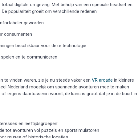
 totaal digitale omgeving. Met behulp van een speciale headset en
. De populariteit groeit om verschillende redenen:
omfortabeler geworden
oor consumenten
ringen beschikbaar voor deze technologie
e spelen en te communiceren
n te vinden waren, zie je nu steeds vaker een
VR arcade
in kleinere
n heel Nederland mogelijk om spannende avonturen mee te maken
 of ergens daartussenin woont, de kans is groot dat je in de buurt in
teresses en leeftijdsgroepen:
ie tot avonturen vol puzzels en sportsimulatoren
 door musea of historische locaties