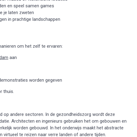
relden en speel samen games
e je laten zweten
ngen in prachtige landschappen
manieren om het zelf te ervaren:
rdam
aan
demonstraties worden gegeven
 thuis.
oed op andere sectoren. In de gezondheidszorg wordt deze
alidatie. Architecten en ingenieurs gebruiken het om gebouwen en
rkelijk worden gebouwd. In het onderwijs maakt het abstracte
virtueel te reizen naar verre landen of andere tijden.