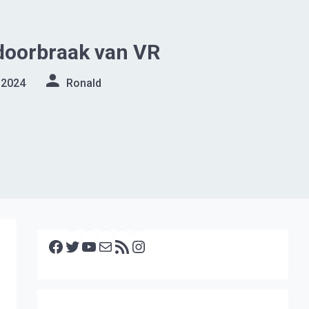
doorbraak van VR
 2024
Ronald
Facebook
Twitter
YouTube
E-mail
RSS feed
Instagram