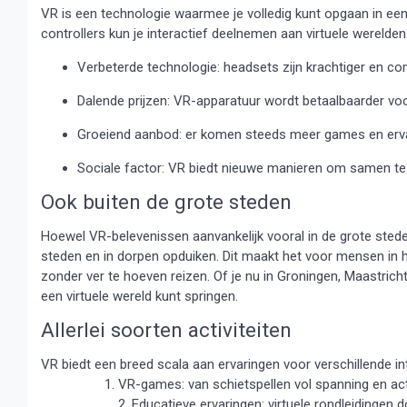
VR is een technologie waarmee je volledig kunt opgaan in een
controllers kun je interactief deelnemen aan virtuele werelden
Verbeterde technologie: headsets zijn krachtiger en c
Dalende prijzen: VR-apparatuur wordt betaalbaarder v
Groeiend aanbod: er komen steeds meer games en erva
Sociale factor: VR biedt nieuwe manieren om samen t
Ook buiten de grote steden
Hoewel VR-belevenissen aanvankelijk vooral in de grote stede
steden en in dorpen opduiken. Dit maakt het voor mensen i
zonder ver te hoeven reizen. Of je nu in Groningen, Maastricht
een virtuele wereld kunt springen.
Allerlei soorten activiteiten
VR biedt een breed scala aan ervaringen voor verschillende in
VR-games: van schietspellen vol spanning en act
2. Educatieve ervaringen: virtuele rondleidingen