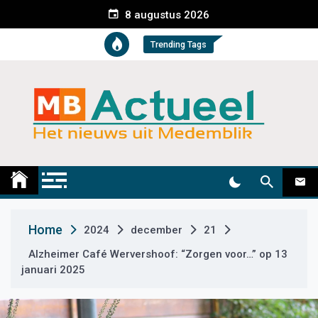
S
8 augustus 2026
k
i
Trending Tags
p
t
o
c
o
n
t
Medemblik Actueel
Wij zijn altijd actueel
e
n
t
Home
2024
december
21
Alzheimer Café Wervershoof: “Zorgen voor…” op 13
januari 2025