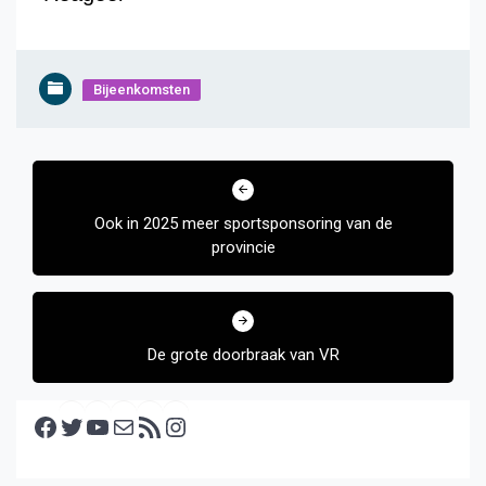
Bijeenkomsten
Bericht
navigatie
Ook in 2025 meer sportsponsoring van de
provincie
De grote doorbraak van VR
Facebook
Twitter
YouTube
E-mail
RSS feed
Instagram