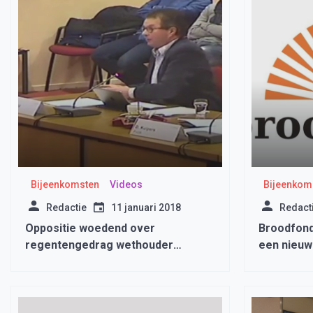
Bijeenkomsten
Videos
Bijeenkom
Redactie
11 januari 2018
Redact
Oppositie woedend over
Broodfonds
regentengedrag wethouder
een nieuw 
Nederpelt.