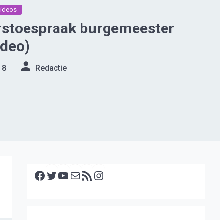
Videos
rstoespraak burgemeester
ideo)
18
Redactie
Facebook
Twitter
YouTube
E-mail
RSS feed
Instagram