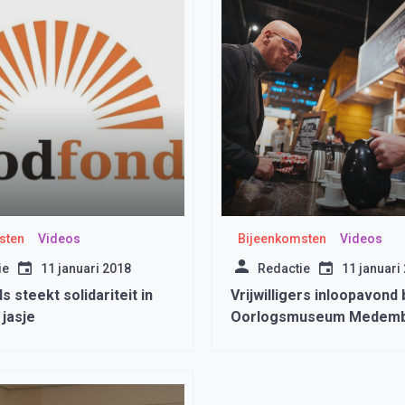
sten
Videos
Bijeenkomsten
Videos
ie
11 januari 2018
Redactie
11 januari
 steekt solidariteit in
Vrijwilligers inloopavond b
jasje
Oorlogsmuseum Medemb