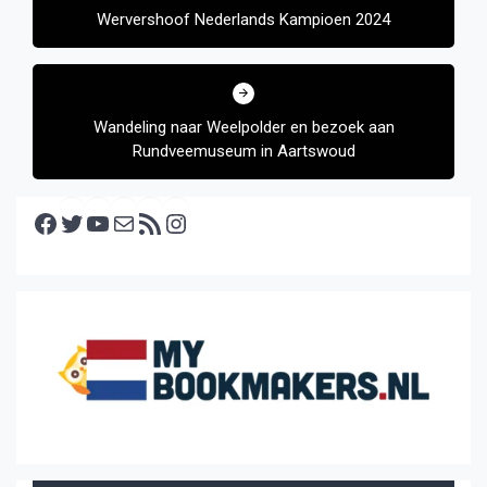
Wervershoof Nederlands Kampioen 2024
Wandeling naar Weelpolder en bezoek aan
Rundveemuseum in Aartswoud
Facebook
Twitter
YouTube
E-mail
RSS feed
Instagram