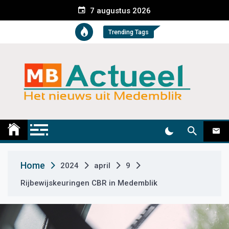
S
7 augustus 2026
k
i
Trending Tags
p
t
o
c
o
n
t
Medemblik Actueel
Wij zijn altijd actueel
e
n
t
Home
2024
april
9
Rijbewijskeuringen CBR in Medemblik