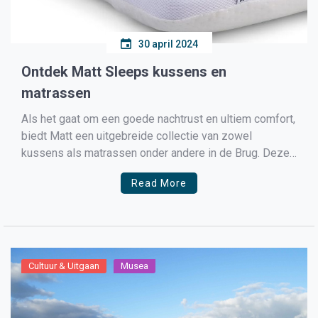
30 april 2024
Ontdek Matt Sleeps kussens en
matrassen
Als het gaat om een goede nachtrust en ultiem comfort,
biedt Matt een uitgebreide collectie van zowel
kussens als matrassen onder andere in de Brug. Deze
combinatie van hoogwaardige producten zorgt ervoor
Read More
dat je elke nacht heerlijk kunt slapen en elke ochtend
verfrist ontwaakt. Laten we eens kijken naar de […]
Cultuur & Uitgaan
Musea