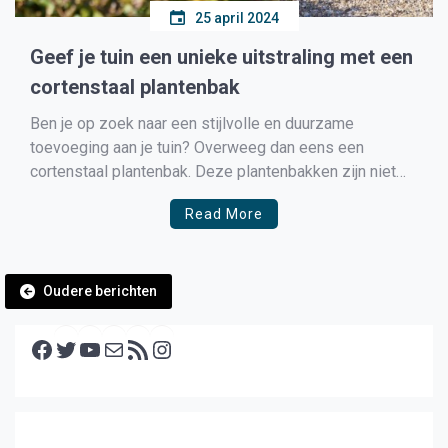
25 april 2024
Geef je tuin een unieke uitstraling met een
cortenstaal plantenbak
Ben je op zoek naar een stijlvolle en duurzame
toevoeging aan je tuin? Overweeg dan eens een
cortenstaal plantenbak. Deze plantenbakken zijn niet
alleen een lust voor het oog, maar ook ontzettend
Read More
praktisch in gebruik. In deze blog vertellen we je alles
wat je moet weten over de cortenstaal plantenbak. […]
Berichtennavigatie
Oudere berichten
Facebook
Twitter
YouTube
E-mail
RSS feed
Instagram