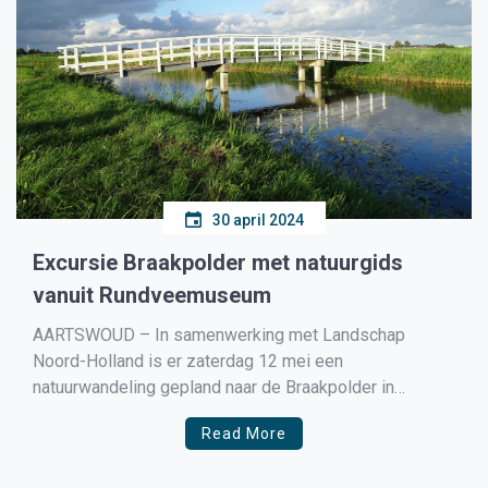
30 april 2024
Excursie Braakpolder met natuurgids
vanuit Rundveemuseum
AARTSWOUD – In samenwerking met Landschap
Noord-Holland is er zaterdag 12 mei een
natuurwandeling gepland naar de Braakpolder in
Aartswoud. Vanaf 11.00 uur en 13.30 uur is de start van
Read More
de wandeling vanuit het Rundveemuseum. De excursie
begint vanaf het Rundveemuseum met een wandeling