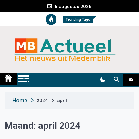
S
6 augustus 2026
k
i
Trending Tags
p
t
o
c
o
n
t
Medemblik Actueel
Wij zijn altijd actueel
e
n
t
Home
2024
april
Maand:
april 2024