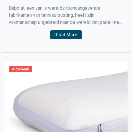
Babolat, een van ’s werelds toonaangevende
fabrikanten van tennisuitrusting, heeft zijn
vakmanschap uitgebreid naar de wereld van padel met
de introductie van Babolat padelrackets. Deze rackets
Read More
combineren geavanceerde technologieën met
hoogwaardige materialen om spelers van alle niveaus
een ongeëvenaarde prestatie op het veld te bieden.
Geschiedenis van Babolat Padel Racket […]
Algemeen