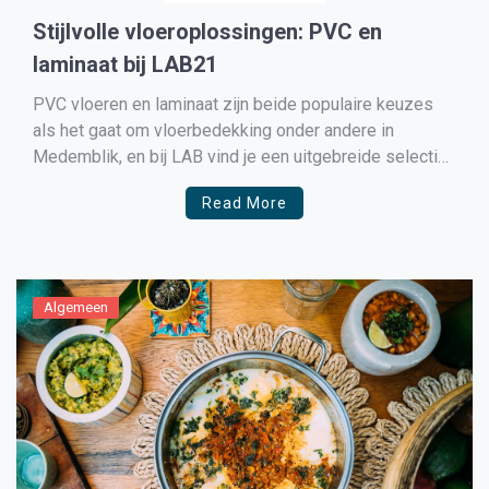
Stijlvolle vloeroplossingen: PVC en
laminaat bij LAB21
PVC vloeren en laminaat zijn beide populaire keuzes
als het gaat om vloerbedekking onder andere in
Medemblik, en bij LAB vind je een uitgebreide selectie
van beide opties. Of je nu op zoek bent naar de
Read More
moderne uitstraling van PVC of de warme, natuurlijke
uitstraling van laminaat, LAB heeft voor […]
Algemeen