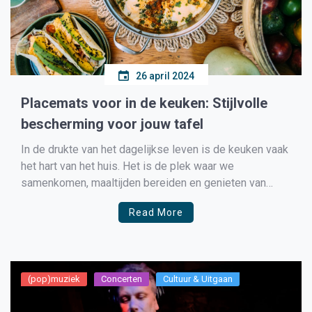
26 april 2024
Placemats voor in de keuken: Stijlvolle
bescherming voor jouw tafel
In de drukte van het dagelijkse leven is de keuken vaak
het hart van het huis. Het is de plek waar we
samenkomen, maaltijden bereiden en genieten van
heerlijke gerechten met familie en vrienden. Een
Read More
element dat vaak over het hoofd wordt gezien maar
toch een belangrijke rol speelt in […]
(pop)muziek
Concerten
Cultuur & Uitgaan