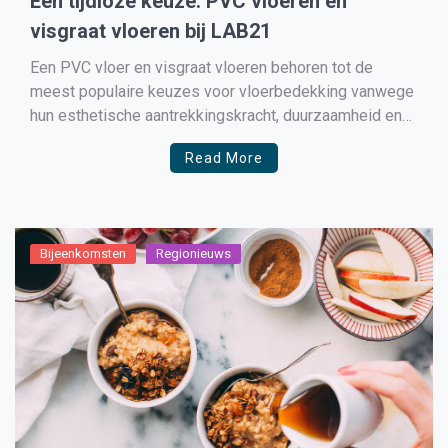
Een tijdloze keuze: PVC vloeren en
visgraat vloeren bij LAB21
Een PVC vloer en visgraat vloeren behoren tot de
meest populaire keuzes voor vloerbedekking vanwege
hun esthetische aantrekkingskracht, duurzaamheid en
tijdloze uitstraling onder andere in Medemblik. Bij LAB
Read More
streven we ernaar om onze klanten een uitgebreide
selectie van hoogwaardige vloeren te bieden,
waaronder een scala aan PVC vloeren en visgraat […]
Bijeenkomsten
Regionieuws