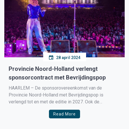
28 april 2024
Provincie Noord-Holland verlengt
sponsorcontract met Bevrijdingspop
HAARLEM – De sponsorovereenkomst van de
Provincie Noord-Holland met Bevrijdingspop is
verlengd tot en met de editie in 2027. Ook de
afgelopen jaren was de provincie al partner van het
Read More
oudste bevrijdingsfestival van Nederland, dat
plaatsvindt in de voortuin van het provinciehuis in