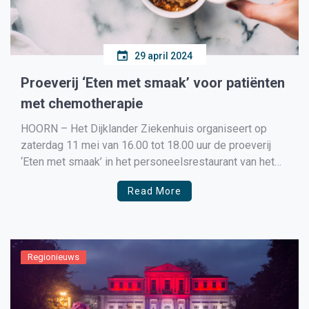
29 april 2024
Proeverij ‘Eten met smaak’ voor patiënten
met chemotherapie
HOORN – Het Dijklander Ziekenhuis organiseert op
zaterdag 11 mei van 16.00 tot 18.00 uur de proeverij
‘Eten met smaak’ in het personeelsrestaurant van het
ziekenhuis in Hoorn. Deze proeverij is specifiek voor
Read More
patiënten die chemotherapie krijgen. Patiënten die
chemotherapie of bestraling ondergaan hebben vaak te
maken met verlies van smaak. Eten smaakt niet meer
[…]
Regionieuws