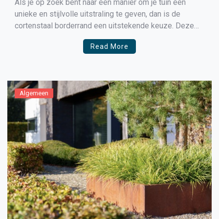
Als je op zoek bent naar een manier om je tuin een
unieke en stijlvolle uitstraling te geven, dan is de
cortenstaal borderrand een uitstekende keuze. Deze
borderrand is niet alleen esthetisch aantrekkelijk, maar
Read More
ook bijzonder duurzaam en onderhoudsarm. Hieronder
vertellen we je meer over de voordelen en
mogelijkheden van […]
Algemeen