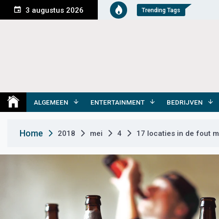
S
3 augustus 2026
Trending Tags
k
i
p
t
o
c
o
Medemblik Actueel
Wij zijn altijd actueel
n
t
ALGEMEEN
ENTERTAINMENT
BEDRIJVEN
e
n
Home
2018
mei
4
17 locaties in de fout 
t