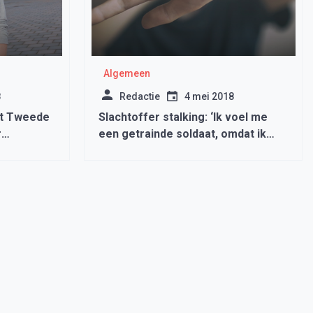
Algemeen
8
Redactie
4 mei 2018
et Tweede
Slachtoffer stalking: ‘Ik voel me
r
een getrainde soldaat, omdat ik
jd’
altijd om me heen kijk’