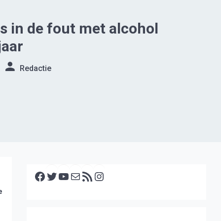
es in de fout met alcohol
jaar
Redactie
Facebook
Twitter
YouTube
E-mail
RSS feed
Instagram
e