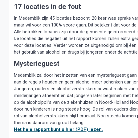
17 locaties in de fout
In Medemblik zijn 45 locaties bezocht. 28 keer was sprake van 
maar wil voor een 100% score gaan. Dit betekent dat voor de 
Alle betrokken locaties zijn door de gemeente geïnformeerd o
De locaties die negatief uit het rapport komen zullen extra 
voor deze locaties. Verder worden ze uitgenodigd om bij één
het gebruik van alcohol en drugs bij jongeren onder de achttien
Mysterieguest
Medemblik zal door het inzetten van een mysterieguest gaan co
aan de regels houden en geen alcohol meer schenken aan jon
Jongeren, ouders en alcoholverstrekkers bewust maken van de
minderjarigen afneemt en dat jongeren later beginnen met het
op de alcoholpoli’s van de ziekenhuizen in Noord-Holland Noo
door hun kinderen is nog steeds hoog. De rol van ouders die
rol van alcoholverstrekkers blijft cruciaal. Nog steeds komen
thema is daarom van groot belang.
Het hele rapport kunt u hier (PDF) lezen.