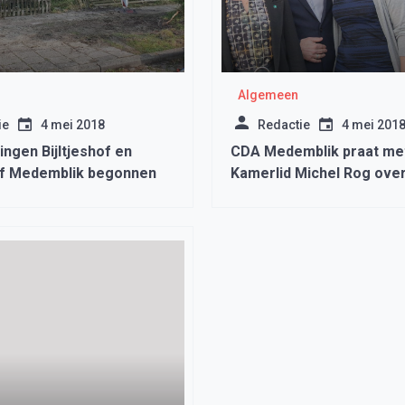
Algemeen
ie
4 mei 2018
Redactie
4 mei 201
ngen Bijltjeshof en
CDA Medemblik praat m
f Medemblik begonnen
Kamerlid Michel Rog ove
‘Maatschappelijke dienstti