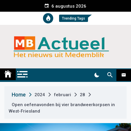
S
6 augustus 2026
k
i
Trending Tags
p
t
o
c
o
n
t
Medemblik Actueel
Wij zijn altijd actueel
e
n
t
Home
2024
februari
28
Open oefenavonden bij vier brandweerkorpsen in
West-Friesland