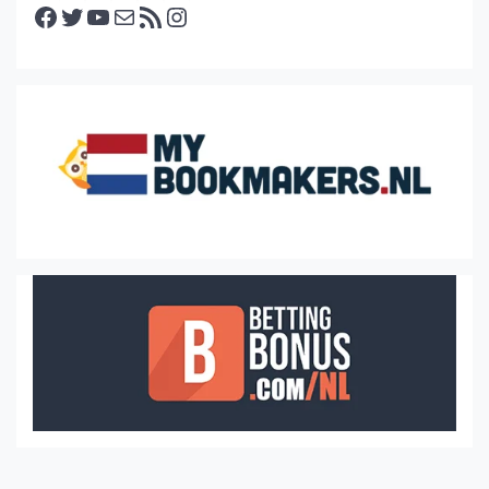
Facebook
Twitter
YouTube
E-mail
RSS feed
Instagram