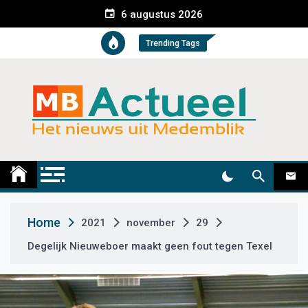
S
6 augustus 2026
k
i
Trending Tags
p
t
o
c
o
n
t
Medemblik Actueel
Wij zijn altijd actueel
e
n
t
Home
2021
november
29
Degelijk Nieuweboer maakt geen fout tegen Texel