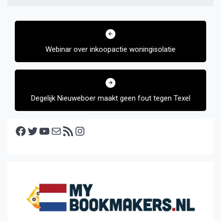
Bericht
navigatie
Webinar over inkoopactie woningisolatie
Degelijk Nieuweboer maakt geen fout tegen Texel
Facebook
Twitter
YouTube
E-mail
RSS feed
Instagram