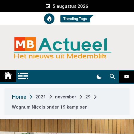
S
5 augustus 2026
k
i
Trending Tags
p
t
o
c
o
n
t
Medemblik Actueel
Wij zijn altijd actueel
e
n
t
Home
2021
november
29
Wognum Nicols onder 19 kampioen