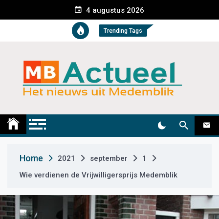
S
4 augustus 2026
k
i
Trending Tags
p
t
o
c
o
n
t
Medemblik Actueel
Wij zijn altijd actueel
e
n
t
Home
2021
september
1
Wie verdienen de Vrijwilligersprijs Medemblik