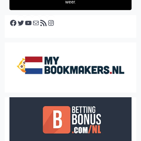
weer.
Facebook
Twitter
YouTube
E-mail
RSS feed
Instagram