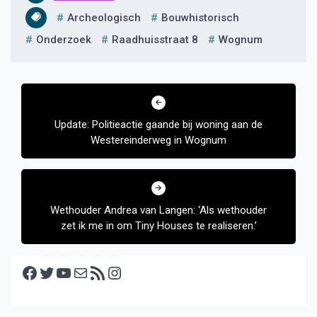
Archeologisch
Bouwhistorisch
Onderzoek
Raadhuisstraat 8
Wognum
Bericht
navigatie
Update: Politieactie gaande bij woning aan de
Westereinderweg in Wognum
Wethouder Andrea van Langen: ‘Als wethouder
zet ik me in om Tiny Houses te realiseren.’
Facebook
Twitter
YouTube
E-mail
RSS feed
Instagram