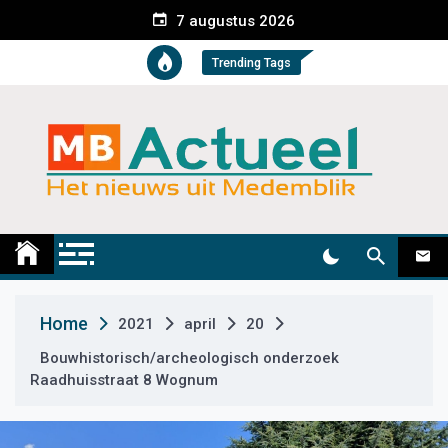
S
7 augustus 2026
k
i
Trending Tags
p
t
o
c
o
n
t
Medemblik Actueel
Wij zijn altijd actueel
e
n
t
Home
2021
april
20
Bouwhistorisch/archeologisch onderzoek
Raadhuisstraat 8 Wognum