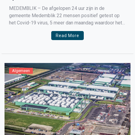
MEDEMBLIK – De afgelopen 24 uur zijn in de
gemeente Medemblik 22 mensen positief getest op
het Covid-19 virus, 5 meer dan maandag waardoor het
gemiddelde aantal positief geteste mensen per
Read More
100.000 inwoners uitkomt op 48,8, een stijging van 11,1
ten opzichte van maandag. Het RIVM meldt geen
sterfgevallen maar […]
Algemeen