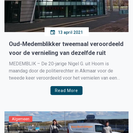
13 april 2021
Oud-Medemblikker tweemaal veroordeeld
voor de vernieling van dezelfde ruit
MEDEMBLIK – De 20-jarige Nigel G. uit Hoorn is
maandag door de politierechter in Alkmaar voor de
tweede keer veroordeeld voor het vernielen van een
raam. In januari kreeg G. een werkstraf van 30 uur
Read More
opgelegd omdat hij het raam van zijn ex-vriendin in
Medemblik stuk had gemaakt. Op 3 […]
Algemeen