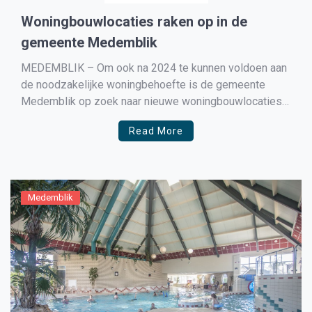
Woningbouwlocaties raken op in de
gemeente Medemblik
MEDEMBLIK – Om ook na 2024 te kunnen voldoen aan
de noodzakelijke woningbehoefte is de gemeente
Medemblik op zoek naar nieuwe woningbouwlocaties
aan de randen van 2 hoofdkernen in de gemeente
Read More
Medemblik. Eind dit jaar zal er een onderzoek worden
gestart naar locaties waar woningbouw kan
plaatsvinden. In een brief […]
Medemblik