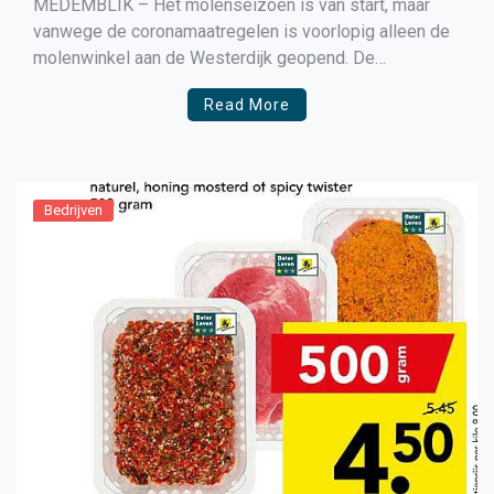
MEDEMBLIK – Het molenseizoen is van start, maar
vanwege de coronamaatregelen is voorlopig alleen de
molenwinkel aan de Westerdijk geopend. De
vrijwilligers helpen elke zaterdag tussen 10.00 en
Read More
15.00 uur de klanten met hun inkopen. Liever online
bestellen? Dat kan natuurlijk ook. Het assortiment in
recent aangevuld met de populaire […]
Bedrijven