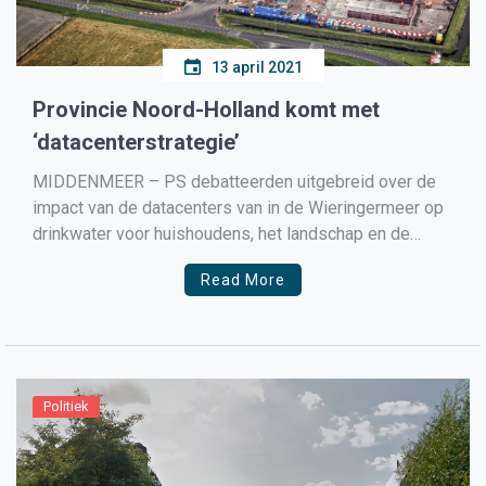
13 april 2021
Provincie Noord-Holland komt met
‘datacenterstrategie’
MIDDENMEER – PS debatteerden uitgebreid over de
impact van de datacenters van in de Wieringermeer op
drinkwater voor huishoudens, het landschap en de
beschikbare duurzame energie. Diverse Statenleden
Read More
spraken hun zorgen uit over: het gebruik van drinkwater
door datacenters voor koeling; een mogelijk tekort aan
drinkwater bij extreem weer; vervuiling […]
Politiek