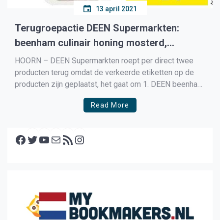
13 april 2021
Terugroepactie DEEN Supermarkten:
beenham culinair honing mosterd,
verkeerde etiketten op de producten
HOORN – DEEN Supermarkten roept per direct twee
producten terug omdat de verkeerde etiketten op de
producten zijn geplaatst, het gaat om 1. DEEN beenham
culinair honing mosterd ca. 600 gram met tht 21-04-
Read More
2021 én DEEN beenham culinair naturel ca. 600
gram met t.h.t. 21-04-2021 Tijdens een
Facebook
kwaliteitscontrole is gebleken dat de […]
Twitter
YouTube
E-mail
RSS feed
Instagram