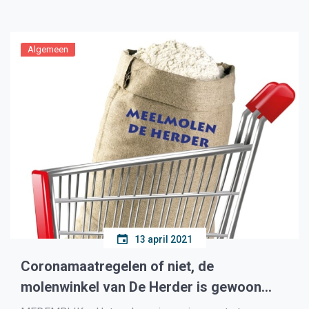
Kampioenschap vond alweer een jaar geleden plaats,
maar sinds vorige week pronkt hun racewagen bij de
hoofdingang […]
Algemeen
13 april 2021
Coronamaatregelen of niet, de
molenwinkel van De Herder is gewoon
open