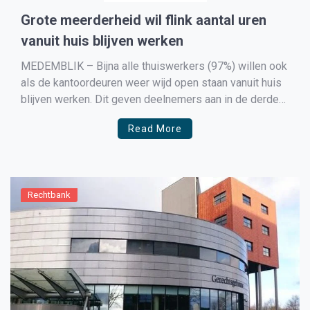
Grote meerderheid wil flink aantal uren
vanuit huis blijven werken
MEDEMBLIK – Bijna alle thuiswerkers (97%) willen ook
als de kantoordeuren weer wijd open staan vanuit huis
blijven werken. Dit geven deelnemers aan in de derde
ronde van gezamenlijk onderzoek van Nyenrode
Read More
Business Universiteit, Open Universiteit en
Moneypenny. 9% wil volledig vanuit huis blijven werken
– 88% kiest liever voor […]
Rechtbank