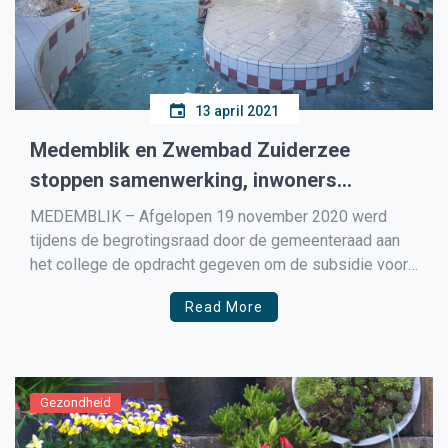
13 april 2021
Medemblik en Zwembad Zuiderzee
stoppen samenwerking, inwoners
Medemblik moeten nu elders zwemplezier
MEDEMBLIK – Afgelopen 19 november 2020 werd
zoeken
tijdens de begrotingsraad door de gemeenteraad aan
het college de opdracht gegeven om de subsidie voor
het Zuiderzeebad op 30.000 euro per jaar te handhaven
Read More
met als voorwaarde dat het zwembad openbaar
toegankelijk blijft en dat de dekking van dit
amendement moet worden […]
Gezondheid