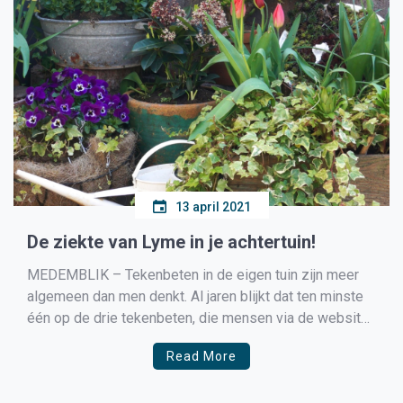
13 april 2021
De ziekte van Lyme in je achtertuin!
MEDEMBLIK – Tekenbeten in de eigen tuin zijn meer
algemeen dan men denkt. Al jaren blijkt dat ten minste
één op de drie tekenbeten, die mensen via de website
tekenradar.nl rapporteren, in de tuin werd opgelopen. In
Read More
België lag dit percentage in 2020 zelfs op 40%!
Stichting Tekenbeetziekten zet zich […]