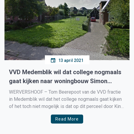
13 april 2021
VVD Medemblik wil dat college nogmaals
gaat kijken naar woningbouw Simon
Koopmanstraat 161 Wervershoof
WERVERSHOOF – Tom Beerepoot van de VVD fractie
in Medemblik wil dat het college nogmaals gaat kijken
of het toch niet mogelijk is dat op dit perceel door Kino
en Gerda Steur een huis kan worden gebouwd. Onder
Read More
begeleiding van Buro Rijkweidte zijn beiden al tijden
bezig om de vergunningen […]