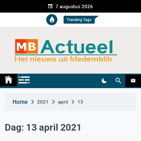
S
7 augustus 2026
k
i
Trending Tags
p
t
o
c
o
n
t
Medemblik Actueel
Wij zijn altijd actueel
e
n
t
Home
2021
april
13
Dag:
13 april 2021