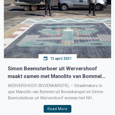
13 april 2021
Simon Beemsterboer uit Wervershoof
maakt samen met Manolito van Bommel
het winnend ontwerp Circuit Zandvoort
WERVERSHOOF/BOVENKARSPEL – Straatmakers in
spe Manolito van Bommel uit Bovenkarspel en Simon
Beemsterboer uit Wervershoof wonnen het NH
Kampioenschap Straatmaken. Zij legden het ontwerp,
Read More
een Formule- 1 wagen, het beste neer. Het NH