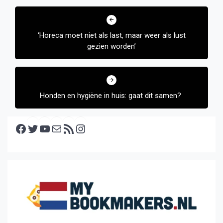
Bericht
navigatie
‘Horeca moet niet als last, maar weer als lust
gezien worden’
Honden en hygiëne in huis: gaat dit samen?
Facebook
Twitter
YouTube
E-mail
RSS feed
Instagram