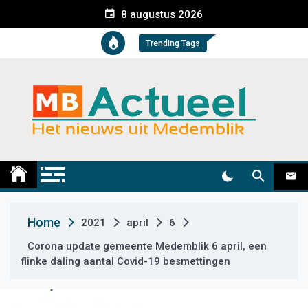
S
8 augustus 2026
k
i
Trending Tags
p
t
o
c
o
n
t
Medemblik Actueel
Wij zijn altijd actueel
e
n
t
Home
2021
april
6
Corona update gemeente Medemblik 6 april, een
flinke daling aantal Covid-19 besmettingen