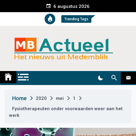
S
6 augustus 2026
k
i
Trending Tags
p
t
o
c
o
n
t
Medemblik Actueel
Wij zijn altijd actueel
e
n
t
Home
2020
mei
1
Fysiotherapeuten onder voorwaarden weer aan het
werk