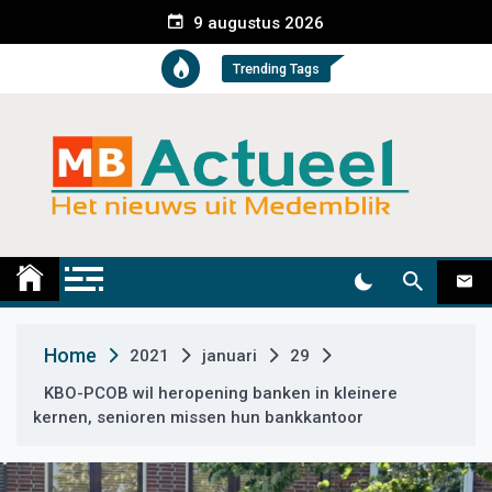
S
9 augustus 2026
k
i
Trending Tags
p
t
o
c
o
n
t
Medemblik Actueel
Wij zijn altijd actueel
e
n
t
Home
2021
januari
29
KBO-PCOB wil heropening banken in kleinere
kernen, senioren missen hun bankkantoor