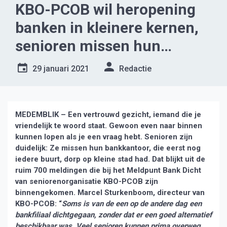
KBO-PCOB wil heropening
banken in kleinere kernen,
senioren missen hun
bankkantoor
29 januari 2021
Redactie
MEDEMBLIK – Een vertrouwd gezicht, iemand die je
vriendelijk te woord staat. Gewoon even naar binnen
kunnen lopen als je een vraag hebt. Senioren zijn
duidelijk: Ze missen hun bankkantoor, die eerst nog
iedere buurt, dorp op kleine stad had. Dat blijkt uit de
ruim 700 meldingen die bij het Meldpunt Bank Dicht
van seniorenorganisatie KBO-PCOB zijn
binnengekomen. Marcel Sturkenboom, directeur van
KBO-PCOB: “
Soms is van de een op de andere dag een
bankfiliaal dichtgegaan, zonder dat er een goed alternatief
beschikbaar was. Veel senioren kunnen prima overweg