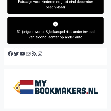
Extraatje voor kinderen nog tot eind december
beschikbaar
59-jarige inwoner Sijbekarspel rijdt onder invloed
van alcohol achter op ander auto
Facebook
Twitter
YouTube
E-mail
RSS feed
Instagram