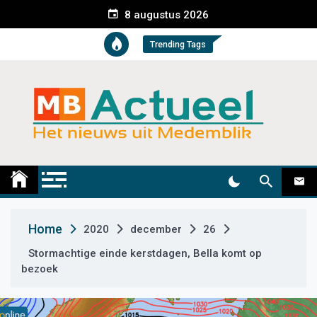
S
8 augustus 2026
k
i
Trending Tags
p
t
o
c
o
n
t
Medemblik Actueel
Wij zijn altijd actueel
e
n
t
Home
2020
december
26
Stormachtige einde kerstdagen, Bella komt op
bezoek