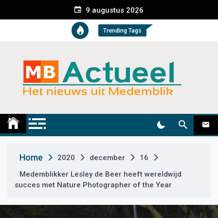
S
9 augustus 2026
k
i
Trending Tags
p
t
o
c
o
n
t
Medemblik Actueel
Wij zijn altijd actueel
e
n
t
Home
2020
december
16
Medemblikker Lesley de Beer heeft wereldwijd
succes met Nature Photographer of the Year