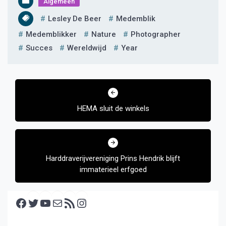
Algemeen
Lesley De Beer
Medemblik
Medemblikker
Nature
Photographer
Succes
Wereldwijd
Year
Bericht
navigatie
HEMA sluit de winkels
Harddraverijvereniging Prins Hendrik blijft
immaterieel erfgoed
Facebook
Twitter
YouTube
E-mail
RSS feed
Instagram