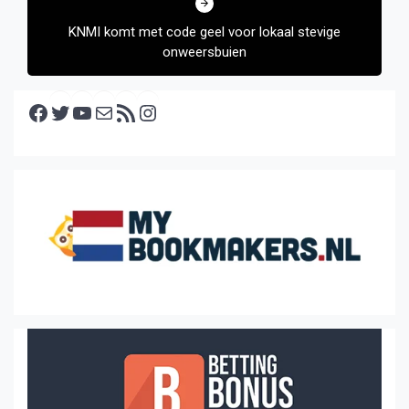
KNMI komt met code geel voor lokaal stevige
onweersbuien
Facebook
Twitter
YouTube
E-mail
RSS feed
Instagram