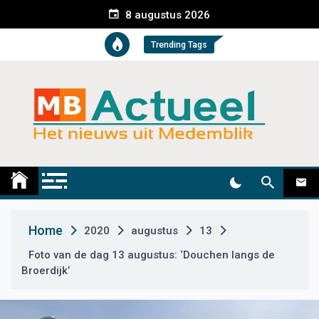
S
8 augustus 2026
k
i
Trending Tags
p
t
o
c
o
n
t
Medemblik Actueel
Wij zijn altijd actueel
e
n
t
Home
2020
augustus
13
Foto van de dag 13 augustus: ‘Douchen langs de
Broerdijk’